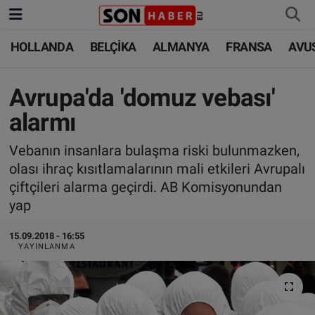
HOLLANDA
BELÇİKA
ALMANYA
FRANSA
AVU
HOLLANDA
HOLLANDA
Nöbetçi Eczaneler
BELÇİKA
BELÇİKA
Hava Durumu
Avrupa'da 'domuz vebası'
alarmı
ALMANYA
ALMANYA
Trafik Durumu
Vebanın insanlara bulaşma riski bulunmazken,
FRANSA
TÜRKİYE
Süper Lig Puan Durumu ve Fikstür
olası ihraç kısıtlamalarının mali etkileri Avrupalı
çiftçileri alarma geçirdi. AB Komisyonundan
AVUSTURYA
DÜNYA
Tüm Manşetler
yap
SAĞLIK - YAŞAM
BİLİM-TEKNOLOJİ
Son Dakika Haberleri
15.09.2018 - 16:55
YAYINLANMA
BİLİM-TEKNOLOJİ
SAĞLIK
Haber Arşivi
FOTO GALERİ