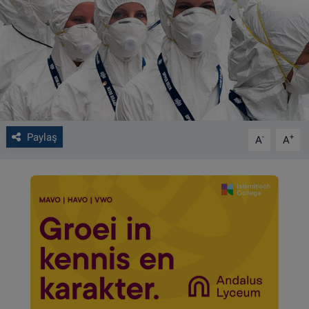
VIDEO GALERİ
ALGEMENE VOORWAARDEN
CONTACT
Çerez Politikası
Paylaş
-
+
A
A