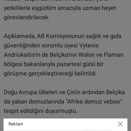
yetkililerle eşgüdüm amacıyla uzman heyet
görevlendirilecek.
Açıklamada, AB Komisyonunun sağlık ve gıda
güvenliğinden sorumlu üyesi Vytenis
Andriukaitis'in de Belçika'nın Walon ve Flaman
bölgesi bakanlarıyla pazartesi günü bir
görüşme gerçekleştireceği belirtildi.
Doğu Avrupa ülkeleri ve Çin'in ardından Belçika
da yaban domuzlarında "Afrika domuz vebası"
tespit edildiğini duyurmuştu.
Reklam