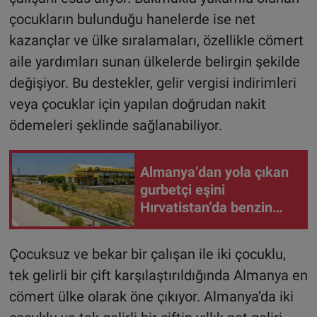
çocukların bulunduğu hanelerde ise net
kazançlar ve ülke sıralamaları, özellikle cömert
aile yardımları sunan ülkelerde belirgin şekilde
değişiyor. Bu destekler, gelir vergisi indirimleri
veya çocuklar için yapılan doğrudan nakit
ödemeleri şeklinde sağlanabiliyor.
Almanya’dan yola çıkan
gurbetçi eşini
Hırvatistan’da benzin
istasyonunda unuttu
Çocuksuz ve bekar bir çalışan ile iki çocuklu,
tek gelirli bir çift karşılaştırıldığında Almanya en
cömert ülke olarak öne çıkıyor. Almanya’da iki