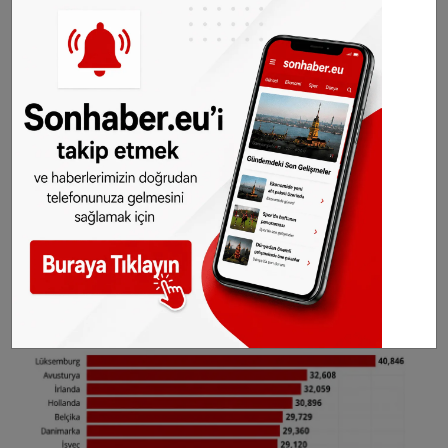
hesaplamada Lüksemburg 40 bin 846 euro ile
listenin ilk sırasında yer alıyor. İkinci sırada 32
bin 608 euro ile Avusturya, üçüncü sırada ise 32
bin 59 euro ile İrlanda bulunuyor. Hollanda 30
bin 896 euro ile dördüncü, Belçika ise 29 bin
729 euro ile beşinci sırada yer alıyor.
Almanya 28 bin 536 euro ile bu listenin
sekizincisi olurken, Fransa 27 bin 724 euro ile
11. sırada bulunuyor.