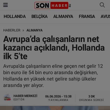
HOLLANDA
BELÇİKA
ALMANYA
FRANSA
AVU
HOLLANDA
HOLLANDA
Nöbetçi Eczaneler
HABERLER
ALMANYA
BELÇİKA
BELÇİKA
Hava Durumu
Avrupa’da çalışanların net
ALMANYA
ALMANYA
Trafik Durumu
kazancı açıklandı, Hollanda
ilk 5’te
FRANSA
TÜRKİYE
Süper Lig Puan Durumu ve Fikstür
Avrupa’da çalışanların eline geçen net gelir 12
AVUSTURYA
DÜNYA
Tüm Manşetler
bin euro ile 54 bin euro arasında değişirken,
Hollanda en yüksek net gelire sahip ülkeler
SAĞLIK - YAŞAM
BİLİM-TEKNOLOJİ
Son Dakika Haberleri
arasında yer alıyor.
BİLİM-TEKNOLOJİ
SAĞLIK
Haber Arşivi
HABER MERKEZI
06.06.2026 - 15:38
3 DK
EDITÖR
YAYINLANMA
OKUNMA SÜRESI
FOTO GALERİ