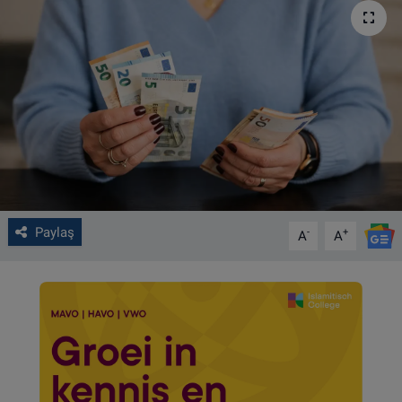
VIDEO GALERİ
ALGEMENE VOORWAARDEN
CONTACT
Çerez Politikası
Paylaş
-
+
A
A