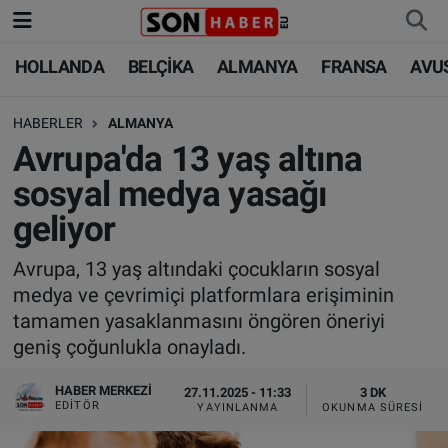
HOLLANDA
BELÇİKA
ALMANYA
FRANSA
AVU
HOLLANDA
HOLLANDA
Nöbetçi Eczaneler
HABERLER
ALMANYA
BELÇİKA
BELÇİKA
Hava Durumu
Avrupa'da 13 yaş altına
ALMANYA
ALMANYA
Trafik Durumu
sosyal medya yasağı
geliyor
FRANSA
TÜRKİYE
Süper Lig Puan Durumu ve Fikstür
Avrupa, 13 yaş altındaki çocukların sosyal
AVUSTURYA
DÜNYA
Tüm Manşetler
medya ve çevrimiçi platformlara erişiminin
tamamen yasaklanmasını öngören öneriyi
SAĞLIK - YAŞAM
BİLİM-TEKNOLOJİ
Son Dakika Haberleri
geniş çoğunlukla onayladı.
BİLİM-TEKNOLOJİ
SAĞLIK
Haber Arşivi
HABER MERKEZI
27.11.2025 - 11:33
3 DK
EDITÖR
YAYINLANMA
OKUNMA SÜRESI
FOTO GALERİ