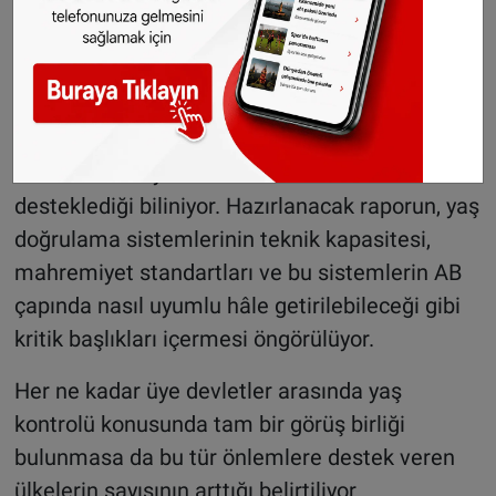
Bu çerçevede, uzmanlardan oluşan bağımsız
bir kurulun yıl sonuna kadar Komisyon Başkanı
Ursula von der Leyen’e kapsamlı öneriler
sunması bekleniyor. Von der Leyen’in de yaş
sınırlamasına yönelik düzenlemeleri
desteklediği biliniyor. Hazırlanacak raporun, yaş
doğrulama sistemlerinin teknik kapasitesi,
mahremiyet standartları ve bu sistemlerin AB
çapında nasıl uyumlu hâle getirilebileceği gibi
kritik başlıkları içermesi öngörülüyor.
Her ne kadar üye devletler arasında yaş
kontrolü konusunda tam bir görüş birliği
bulunmasa da bu tür önlemlere destek veren
ülkelerin sayısının arttığı belirtiliyor.