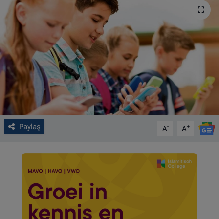
VIDEO GALERİ
ALGEMENE VOORWAARDEN
CONTACT
Çerez Politikası
Paylaş
-
+
A
A