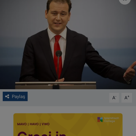
VIDEO GALERİ
ALGEMENE VOORWAARDEN
CONTACT
Çerez Politikası
Paylaş
-
+
A
A