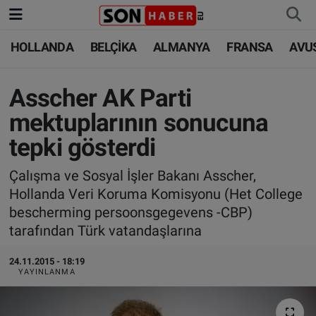
HOLLANDA
BELÇİKA
ALMANYA
FRANSA
AVU
HOLLANDA
HOLLANDA
Nöbetçi Eczaneler
BELÇİKA
BELÇİKA
Hava Durumu
Asscher AK Parti
mektuplarının sonucuna
ALMANYA
ALMANYA
Trafik Durumu
tepki gösterdi
FRANSA
TÜRKİYE
Süper Lig Puan Durumu ve Fikstür
Çalışma ve Sosyal İşler Bakanı Asscher,
Hollanda Veri Koruma Komisyonu (Het College
AVUSTURYA
DÜNYA
Tüm Manşetler
bescherming persoonsgegevens -CBP)
tarafından Türk vatandaşlarına
SAĞLIK - YAŞAM
BİLİM-TEKNOLOJİ
Son Dakika Haberleri
24.11.2015 - 18:19
BİLİM-TEKNOLOJİ
SAĞLIK
Haber Arşivi
YAYINLANMA
FOTO GALERİ