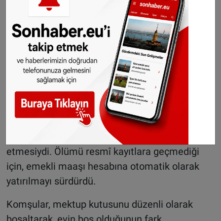
Antonio’nun çocukları da babalarının ortadan
kaybolduğunu fark etmedi.
Dairenin kapısının içeriden kilitli olduğu tespit
edildi; polis, ölümün doğal nedenlerden
kaynaklandığını değerlendiriyor.
15 yıl boyunca maaşı yatmaya devam etti
Antonio’nun ölümünün bu kadar uzun süre fark
edilmemesinin bir diğer nedeni de tüm
faturalarının düzenli şekilde ödenmeye devam
etmesiydi. Ölümü resmî kayıtlara geçmediği
için, emekli maaşı hesabına otomatik olarak
yatırılmayı sürdürdü.
Komşular, mektup kutusunu düzenli olarak
boşaltarak, evin boş olduğunun fark