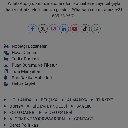
WhatsApp grubumuza abone olun, sonhaber.eu ayrıcalığıyla
haberlerimiz telefonunuza gelsin... Whatsapp numaramız: +31
685 23 25 71
Nöbetçi Eczaneler
Hava Durumu
Trafik Durumu
Puan Durumu ve Fikstür
Tüm Manşetler
Son Dakika Haberleri
Haber Arşivi
HOLLANDA
BELÇİKA
ALMANYA
TÜRKİYE
DÜNYA
BİLİM-TEKNOLOJİ
SAĞLIK
FOTO GALERİ
VIDEO GALERİ
ALGEMENE VOORWAARDEN
CONTACT
Çerez Politikası