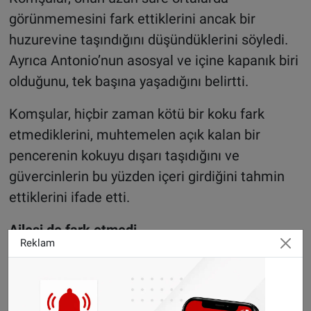
görünmemesini fark ettiklerini ancak bir
huzurevine taşındığını düşündüklerini söyledi.
Ayrıca Antonio’nun asosyal ve içine kapanık biri
olduğunu, tek başına yaşadığını belirtti.
Komşular, hiçbir zaman kötü bir koku fark
etmediklerini, muhtemelen açık kalan bir
pencerenin kokuyu dışarı taşıdığını ve
güvercinlerin bu yüzden içeri girdiğini tahmin
ettiklerini ifade etti.
Ailesi de fark etmedi
Reklam
Yerel gazete
Las Provincias
’ın haberine göre,
adam çocuklarıyla yıllardır görüşmüyordu ve
ailesiyle bağı tamamen kopmuştu. Bu nedenle