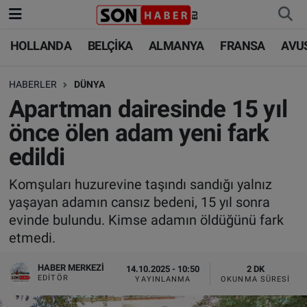
HOLLANDA
BELÇİKA
ALMANYA
FRANSA
AVU
HOLLANDA
HOLLANDA
Nöbetçi Eczaneler
HABERLER
DÜNYA
BELÇİKA
BELÇİKA
Hava Durumu
Apartman dairesinde 15 yıl
ALMANYA
ALMANYA
Trafik Durumu
önce ölen adam yeni fark
edildi
FRANSA
TÜRKİYE
Süper Lig Puan Durumu ve Fikstür
Komşuları huzurevine taşındı sandığı yalnız
AVUSTURYA
DÜNYA
Tüm Manşetler
yaşayan adamın cansız bedeni, 15 yıl sonra
evinde bulundu. Kimse adamın öldüğünü fark
SAĞLIK - YAŞAM
BİLİM-TEKNOLOJİ
Son Dakika Haberleri
etmedi.
BİLİM-TEKNOLOJİ
SAĞLIK
Haber Arşivi
HABER MERKEZI
14.10.2025 - 10:50
2 DK
EDITÖR
YAYINLANMA
OKUNMA SÜRESI
FOTO GALERİ