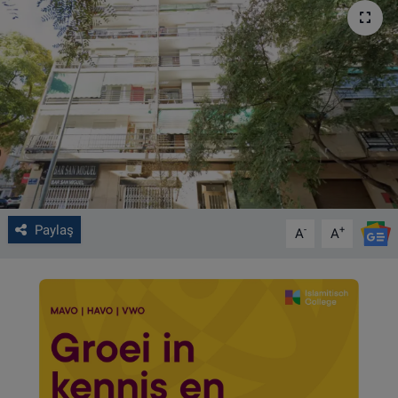
VIDEO GALERİ
ALGEMENE VOORWAARDEN
CONTACT
Çerez Politikası
Paylaş
-
+
A
A