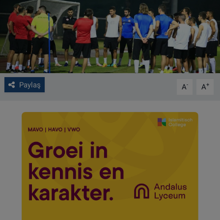
VIDEO GALERİ
ALGEMENE VOORWAARDEN
CONTACT
Paylaş
-
+
A
A
Çerez Politikası