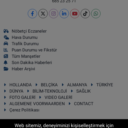
685 23 25 71
Nöbetçi Eczaneler
Hava Durumu
Trafik Durumu
Puan Durumu ve Fikstür
Tüm Manşetler
Son Dakika Haberleri
Haber Arşivi
HOLLANDA
BELÇİKA
ALMANYA
TÜRKİYE
DÜNYA
BİLİM-TEKNOLOJİ
SAĞLIK
FOTO GALERİ
VIDEO GALERİ
ALGEMENE VOORWAARDEN
CONTACT
Çerez Politikası
Web sitemiz, deneyiminizi kişiselleştirmek için