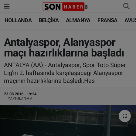
HOLLANDA
BELÇİKA
ALMANYA
FRANSA
AVU
HOLLANDA
HOLLANDA
Nöbetçi Eczaneler
BELÇİKA
BELÇİKA
Hava Durumu
Antalyaspor, Alanyaspor
maçı hazırlıklarına başladı
ALMANYA
ALMANYA
Trafik Durumu
ANTALYA (AA) - Antalyaspor, Spor Toto Süper
FRANSA
TÜRKİYE
Süper Lig Puan Durumu ve Fikstür
Lig'in 2. haftasında karşılaşacağı Alanyaspor
maçının hazırlıklarına başladı.Has
AVUSTURYA
DÜNYA
Tüm Manşetler
23.08.2016 - 19:24
YAYINLANMA
SAĞLIK - YAŞAM
BİLİM-TEKNOLOJİ
Son Dakika Haberleri
BİLİM-TEKNOLOJİ
SAĞLIK
Haber Arşivi
FOTO GALERİ