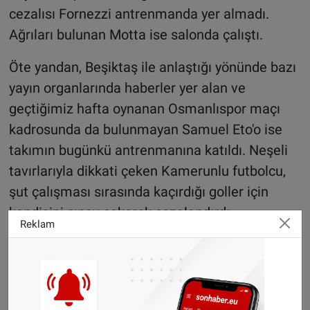
cezalısı Fornezzi antrenmanda yer almadı.
Ağrıları bulunan Motta ise salonda çalıştı.
Öte yandan, Beşiktaş ile anlaştığı yönünde bazı
yayın organlarında haberler yer alan ve
geçtiğimiz hafta oynanan Osmanlıspor maçı
kadrosunda da bulunmayan Samuel Eto'o ise
takımın bugünkü antrenmanına katıldı. Neşeli
tavırlarıyla dikkati çeken Kamerunlu futbolcu,
şut çalışması sırasında kaçırdığı goller için
kendisini şınav çekerek cezalandırdı.
Reklam