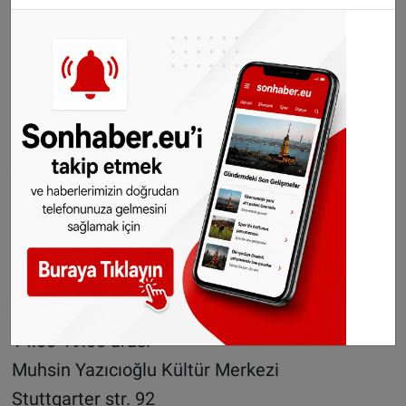
86154 Augsburg
2. Kampanya
12.03.2016
11:00 – 16:00 arasi
IGMG Ortsverein Moosach,
Baubergerstr. 32
80992 München
3. Kampanya
05.03.2016
14:00-19:00 arası
Muhsin Yazıcıoğlu Kültür Merkezi
Stuttgarter str. 92