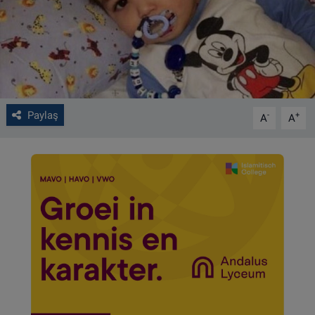
VIDEO GALERİ
ALGEMENE VOORWAARDEN
CONTACT
Paylaş
-
+
A
A
Çerez Politikası