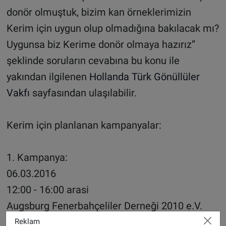
donör olmuştuk, bizim kan örneklerimizin
Kerim için uygun olup olmadığına bakılacak mı?
Uygunsa biz Kerime donör olmaya hazırız”
şeklinde soruların cevabına bu konu ile
yakından ilgilenen
Hollanda Türk Gönüllüler
Vakfı
sayfasından ulaşılabilir.
Kerim için planlanan kampanyalar:
1. Kampanya:
06.03.2016
12:00 - 16:00 arasi
Augsburg Fenerbahçeliler Derneği 2010 e.V.
Zollnerstr.20
Reklam