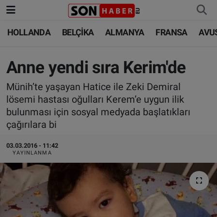
HOLLANDA
BELÇİKA
ALMANYA
FRANSA
AVU
HOLLANDA
HOLLANDA
Nöbetçi Eczaneler
BELÇİKA
BELÇİKA
Hava Durumu
Anne yendi sıra Kerim'de
Münih’te yaşayan Hatice ile Zeki Demiral
ALMANYA
ALMANYA
Trafik Durumu
lösemi hastası oğulları Kerem’e uygun ilik
bulunması için sosyal medyada başlatıkları
FRANSA
TÜRKİYE
Süper Lig Puan Durumu ve Fikstür
çağırılara bi
AVUSTURYA
DÜNYA
Tüm Manşetler
03.03.2016 - 11:42
YAYINLANMA
SAĞLIK - YAŞAM
BİLİM-TEKNOLOJİ
Son Dakika Haberleri
BİLİM-TEKNOLOJİ
SAĞLIK
Haber Arşivi
FOTO GALERİ