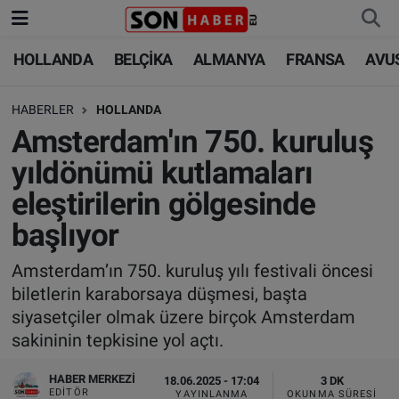
HOLLANDA
BELÇİKA
ALMANYA
FRANSA
AVU
HOLLANDA
HOLLANDA
Nöbetçi Eczaneler
HABERLER
HOLLANDA
BELÇİKA
BELÇİKA
Hava Durumu
Amsterdam'ın 750. kuruluş
ALMANYA
ALMANYA
Trafik Durumu
yıldönümü kutlamaları
eleştirilerin gölgesinde
FRANSA
TÜRKİYE
Süper Lig Puan Durumu ve Fikstür
başlıyor
AVUSTURYA
DÜNYA
Tüm Manşetler
Amsterdam’ın 750. kuruluş yılı festivali öncesi
biletlerin karaborsaya düşmesi, başta
SAĞLIK - YAŞAM
BİLİM-TEKNOLOJİ
Son Dakika Haberleri
siyasetçiler olmak üzere birçok Amsterdam
sakininin tepkisine yol açtı.
BİLİM-TEKNOLOJİ
SAĞLIK
Haber Arşivi
HABER MERKEZI
18.06.2025 - 17:04
3 DK
FOTO GALERİ
EDITÖR
YAYINLANMA
OKUNMA SÜRESI