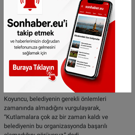
Koyuncu ayrıca, “750. yıl, Amsterdam için
coşkulu ve özel bir an. Bu anı şehir sakinlerinin
kutlaması gerekiyor. Ancak dışarıdan gelen
festivalciler veya fırsatçılar kutlamalara gölge
düşürüyor. Bunu meclis oturumunda da dile
getirdik,” ifadelerini kullandı.
Koyuncu, belediyenin gerekli önlemleri
zamanında almadığını vurgulayarak,
“Kutlamalara çok az bir zaman kaldı ve
belediyenin bu organizasyonda başarılı