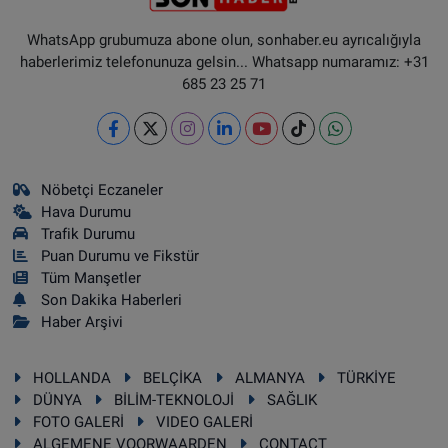
WhatsApp grubumuza abone olun, sonhaber.eu ayrıcalığıyla
haberlerimiz telefonunuza gelsin... Whatsapp numaramız: +31
685 23 25 71
Nöbetçi Eczaneler
Hava Durumu
Trafik Durumu
Puan Durumu ve Fikstür
Tüm Manşetler
Son Dakika Haberleri
Haber Arşivi
HOLLANDA
BELÇİKA
ALMANYA
TÜRKİYE
DÜNYA
BİLİM-TEKNOLOJİ
SAĞLIK
FOTO GALERİ
VIDEO GALERİ
ALGEMENE VOORWAARDEN
CONTACT