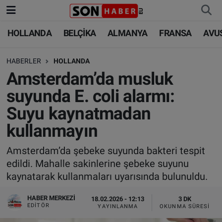
HOLLANDA
BELÇİKA
ALMANYA
FRANSA
AVU
HOLLANDA
HOLLANDA
Nöbetçi Eczaneler
HABERLER
HOLLANDA
BELÇİKA
BELÇİKA
Hava Durumu
Amsterdam’da musluk
ALMANYA
ALMANYA
Trafik Durumu
suyunda E. coli alarmı:
Suyu kaynatmadan
FRANSA
TÜRKİYE
Süper Lig Puan Durumu ve Fikstür
kullanmayın
AVUSTURYA
DÜNYA
Tüm Manşetler
Amsterdam’da şebeke suyunda bakteri tespit
edildi. Mahalle sakinlerine şebeke suyunu
SAĞLIK - YAŞAM
BİLİM-TEKNOLOJİ
Son Dakika Haberleri
kaynatarak kullanmaları uyarısında bulunuldu.
BİLİM-TEKNOLOJİ
SAĞLIK
Haber Arşivi
HABER MERKEZI
18.02.2026 - 12:13
3 DK
EDITÖR
YAYINLANMA
OKUNMA SÜRESI
FOTO GALERİ