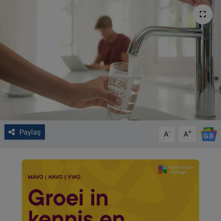
VIDEO GALERİ
ALGEMENE VOORWAARDEN
CONTACT
Çerez Politikası
Paylaş
-
+
A
A