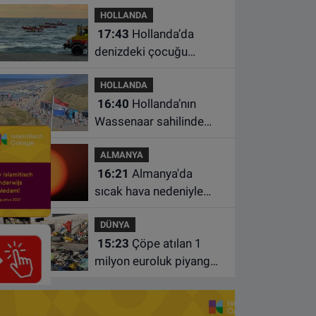
HOLLANDA
17:43
Hollanda’da
denizdeki çocuğu
kurtarmaya çalışan iki
HOLLANDA
kadın hayatını yitirdi
16:40
Hollanda’nın
Wassenaar sahilinde
yangın: Plajdakiler
ALMANYA
bölgeden tahliye edildi
16:21
Almanya'da
sıcak hava nedeniyle
ölenlerin sayısı 10 bine
DÜNYA
yaklaştı
15:23
Çöpe atılan 1
milyon euroluk piyango
bileti son anda bulundu