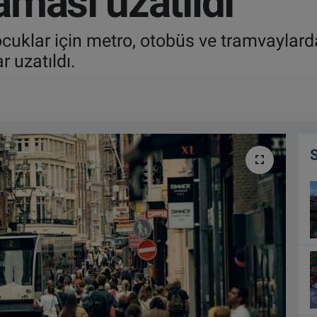
ması uzatıldı
klar için metro, otobüs ve tramvaylarda 
r uzatıldı.