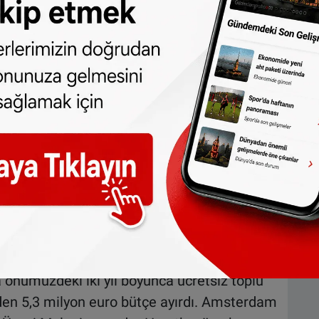
aşıma imkânı sunulması için verdiğimiz
yansıtan önemli bir adım oldu” dedi.
in ekonomik yükünü hafifletmekle
illerin sürdürülebilir ve sağlıklı ulaşım
eceğini dile getirdi ve “Tüm çocuklarımızın
sterdam için çalışmaya devam edeceğiz."
ı genişledi
i çocuklar dört aylık bir süre için ücretsiz
se uygulama yaz tatilinden başlayarak Noel
a önümüzdeki iki yıl boyunca ücretsiz toplu
den 5,3 milyon euro bütçe ayırdı. Amsterdam