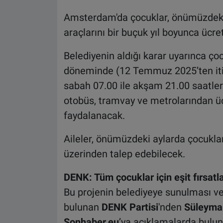
Amsterdam'da çocuklar, önümüzdeki 
araçlarını bir buçuk yıl boyunca ücre
Belediyenin aldığı karar uyarınca çoc
döneminde (12 Temmuz 2025’ten itib
sabah 07.00 ile akşam 21.00 saatler
otobüs, tramvay ve metrolarından ü
faydalanacak.
Aileler, önümüzdeki aylarda çocuklar
üzerinden talep edebilecek.
DENK: Tüm çocuklar için eşit fırsatla
Bu projenin belediyeye sunulması v
bulunan
DENK Partisi
'nden
Süleyma
Sonhaber.eu
’ya açıklamalarda bulun