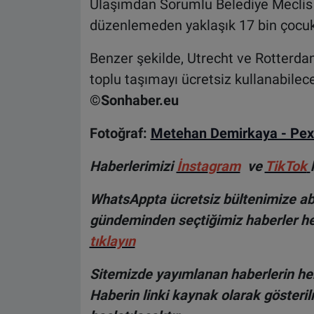
Ulaşımdan Sorumlu Belediye Meclis 
düzenlemeden yaklaşık 17 bin çocuk
Benzer şekilde, Utrecht ve Rotterdam
toplu taşımayı ücretsiz kullanabilec
©Sonhaber.eu
Fotoğraf:
Metehan Demirkaya - Pex
Haberlerimizi
İnsta
gram
ve
TikTok
WhatsAppta ücretsiz bültenimize abo
gündeminden seçtiğimiz haberler he
tıklayın
Sitemizde yayımlanan haberlerin her
Haberin linki kaynak olarak gösteri