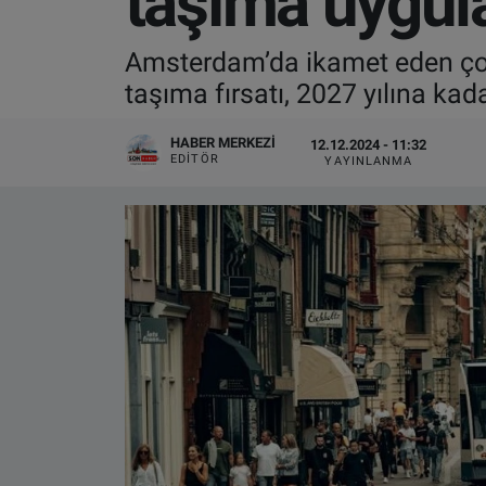
taşıma uygula
VIDEO GALERİ
Amsterdam’da ikamet eden çocu
taşıma fırsatı, 2027 yılına kada
ALGEMENE VOORWAARDEN
HABER MERKEZI
12.12.2024 - 11:32
CONTACT
EDITÖR
YAYINLANMA
Çerez Politikası