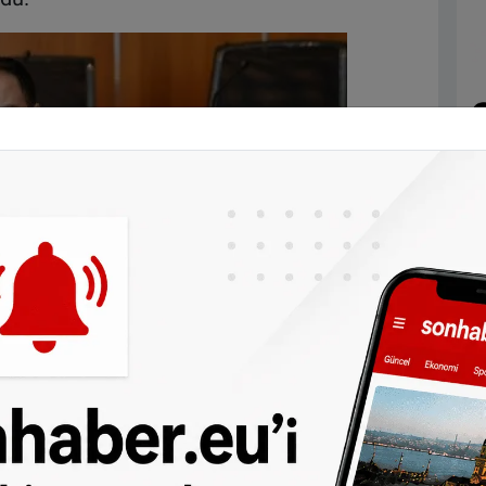
i ve ulaşım özgürlüğü bizim için çok
 “2026 yılında 4-11 yaş arasındaki çocuklara