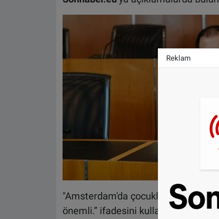
Reklam
"Amsterdam'da çocuklarımızın eğitim
önemli.” ifadesini kullanan Koyuncu,