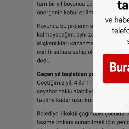
tam bir yıl boyunca ücretsiz toplu t
önergenin kabul edilmesi, bu önemi 
Koyuncu bu projenin sadece aileler
kalmayacağını, aynı zamanda genç nes
alışkanlıkları kazanmasını teşvik ed
eşit fırsatlara sahip olduğu bir Am
dedi.
Geçen yıl başlatılan projenin kapsam
Geçtiğimiz yıl, 4 ila 11 yaş arasındak
seyahat hakkı alabiliyordu. Bu yıl i
tatiline kadar uzatılmıştı.
Belediye, ilkokul çağındaki çocuklar
taşıma imkanı sunabilmek için yeni