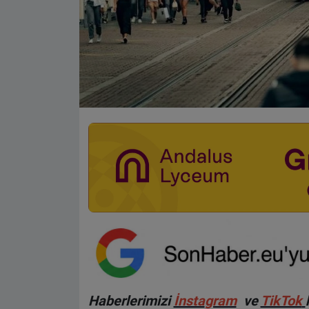
Haberlerimizi
İnsta
gram
ve
TikTok