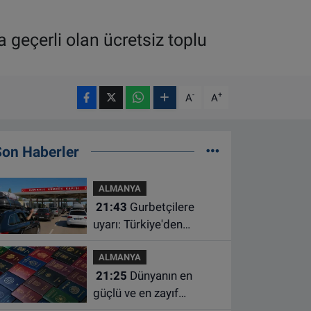
geçerli olan ücretsiz toplu
-
+
A
A
Son Haberler
ALMANYA
21:43
Gurbetçilere
uyarı: Türkiye'den
çıkmadan önce ücretli
ALMANYA
geçiş ve trafik
21:25
Dünyanın en
borcunuzu kontrol edin
güçlü ve en zayıf
pasaportları belli oldu