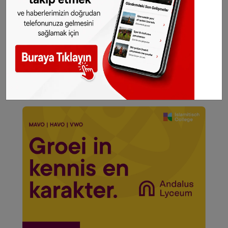
gelsin!
Abone olmak için tıklayın
Sitemizde yayımlanan haberlerin her türlü
hakkı
SONHABER.eu
’ya aittir. Haberin linki
kaynak olarak gösterilmeden alınan haberler
için hukuki işlem başlatılacaktır.