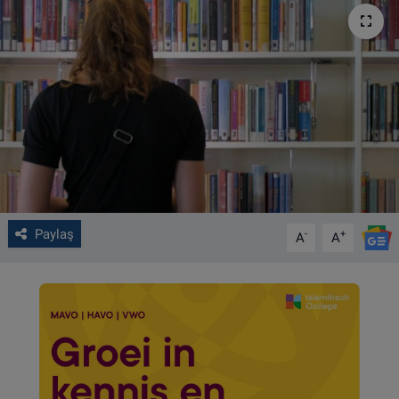
VIDEO GALERİ
ALGEMENE VOORWAARDEN
CONTACT
Çerez Politikası
Paylaş
-
+
A
A