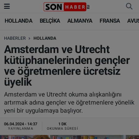
HOLLANDA
BELÇİKA
ALMANYA
FRANSA
AVU
HOLLANDA
HOLLANDA
Nöbetçi Eczaneler
HABERLER
HOLLANDA
BELÇİKA
BELÇİKA
Hava Durumu
Amsterdam ve Utrecht
ALMANYA
ALMANYA
Trafik Durumu
kütüphanelerinden gençler
ve öğretmenlere ücretsiz
FRANSA
TÜRKİYE
Süper Lig Puan Durumu ve Fikstür
üyelik
AVUSTURYA
DÜNYA
Tüm Manşetler
Amsterdam ve Utrecht okuma alışkanlığını
artırmak adına gençler ve öğretmenlere yönelik
SAĞLIK - YAŞAM
BİLİM-TEKNOLOJİ
Son Dakika Haberleri
yeni bir uygulamaya başlıyor.
BİLİM-TEKNOLOJİ
SAĞLIK
Haber Arşivi
06.04.2024 - 14:37
1 DK
YAYINLANMA
OKUNMA SÜRESI
FOTO GALERİ