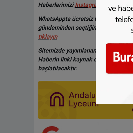
Haberlerimizi
İnsta
gram hesabımız
WhatsAppta ücretsiz bültenimize abo
gündeminden seçtiğimiz haberler he
tıklayın
Sitemizde yayımlanan haberlerin her
Haberin linki kaynak olarak gösteri
başlatılacaktır.