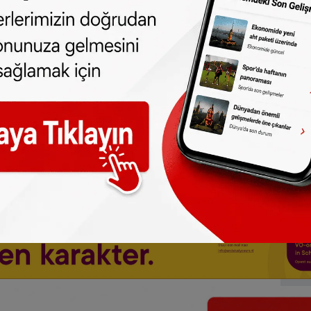
dan
da takip edebilirsiniz.
ne olun, Hollanda ve diğer Avrupa ülkeleri
r gün telefonunuza gelsin!
Abone olmak için
 türlü hakkı
SONHABER.eu
’ya aittir.
lmeden alınan haberler için hukuki işlem