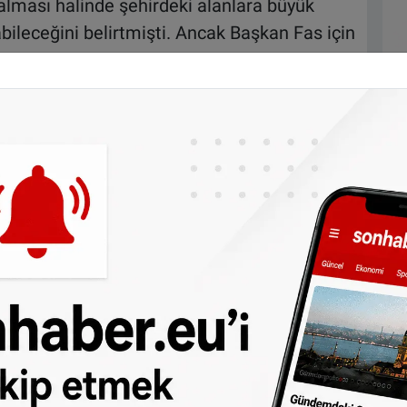
kalması halinde şehirdeki alanlara büyük
abileceğini belirtmişti. Ancak Başkan Fas için
yor.
miz günlerde faslı sporseverlerin bazı
me yaparak “Kamu düzeni de bunda rol
n gruplar tarafından taşkınlık yapmak için
niş kitlelerin bir arada izlemesi pek mümkün
 fişeklere ve uygunsuz davranışlara karşı
 yaptı.
yle böyle bir karar alınmasından dolayı
e 99‘unun bu davranışları tasvip etmediğini
e cezalandırılmaması gerektiğini dile getirdi.