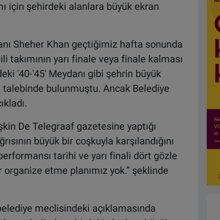
ımı için şehirdeki alanlara büyük ekran
nı Sheher Khan geçtiğimiz hafta sonunda
i takımının yarı finale veya finale kalması
ki '40-'45' Meydanı gibi şehrin büyük
i talebinde bulunmuştu. Ancak Belediye
kladı.
şkin De Telegraaf gazetesine yaptığı
rısının büyük bir coşkuyla karşılandığını
erformansı tarihi ve yarı finali dört gözle
r organize etme planımız yok.” şeklinde
belediye meclisindeki açıklamasında