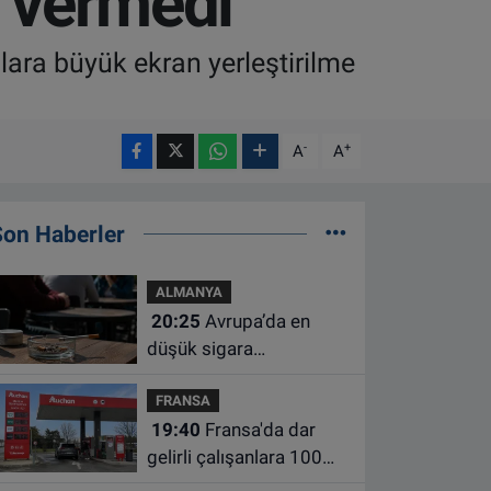
n vermedi
lara büyük ekran yerleştirilme
-
+
A
A
Son Haberler
ALMANYA
20:25
Avrupa’da en
düşük sigara
kullanımının Hollanda ve
FRANSA
Belçika’da olduğu
19:40
Fransa'da dar
açıklandı
gelirli çalışanlara 100
euro yakıt desteği için