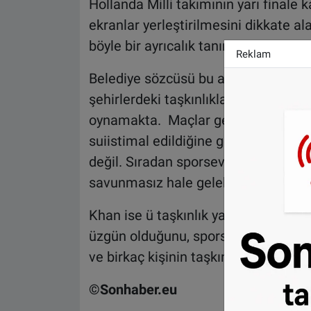
Hollanda Milli takımının yarı finale 
ekranlar yerleştirilmesini dikkate al
böyle bir ayrıcalık tanımayı düşünmü
Reklam
Belediye sözcüsü bu anlamda geçtiği
şehirlerdeki taşkınlıklarına gönder
oynamakta. Maçlar gençlerden oluşa
suiistimal edildiğine göre, zaten ge
değil. Sıradan sporseverler de havai
savunmasız hale gelebilir.” yorumunu
Khan ise ü taşkınlık yapanlar nedeni
üzgün olduğunu, sporseverlerin yüzd
ve birkaç kişinin taşkınlığı nedeniyl
©Sonhaber.eu