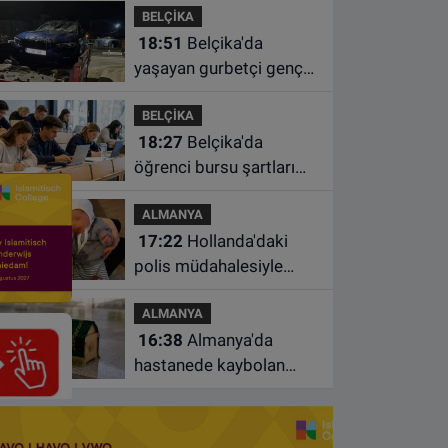
BELÇİKA
süre uzatıldı
18:51
Belçika'da
yaşayan gurbetçi genç
Türkiye'de geçirdiği
BELÇİKA
kazada hayatını kaybetti
18:27
Belçika'da
öğrenci bursu şartları
değişiyor: Yeterli sayıda
ALMANYA
ders almayan burs
17:22
Hollanda'daki
alamayacak
polis müdahalesiyle
gündeme gelen Filistinli
ALMANYA
çiftin bebeği aileden
16:38
Almanya'da
alındı
hastanede kaybolan
bebeğin cenazesi
çamaşır makinesinde
bulundu