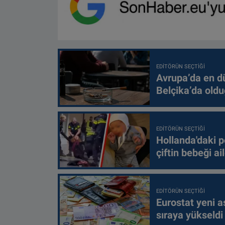
EDITÖRÜN SEÇTIĞI
Avrupa’da en d
Belçika’da oldu
EDITÖRÜN SEÇTIĞI
Hollanda'daki p
çiftin bebeği ai
EDITÖRÜN SEÇTIĞI
Eurostat yeni as
sıraya yükseldi