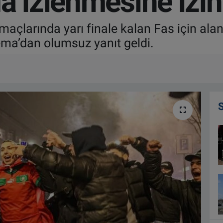
a izlenmesine izi
açlarında yarı finale kalan Fas için alan
ema’dan olumsuz yanıt geldi.