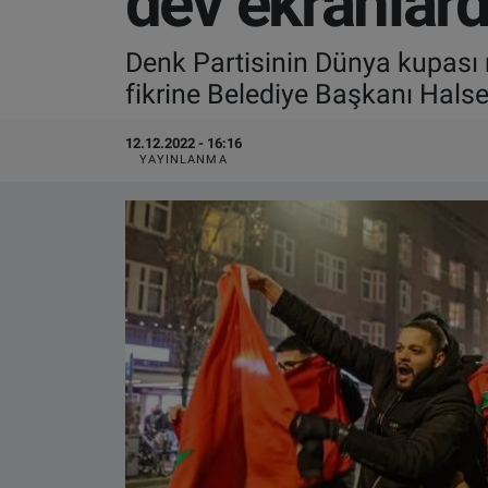
dev ekranlard
VIDEO GALERİ
Denk Partisinin Dünya kupası m
fikrine Belediye Başkanı Hals
ALGEMENE VOORWAARDEN
12.12.2022 - 16:16
CONTACT
YAYINLANMA
Çerez Politikası