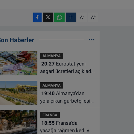
-
+
A
A
Son Haberler
ALMANYA
20:27
Eurostat yeni
asgari ücretleri açıkladı:
Hollanda AB'de ikinci
ALMANYA
sıraya yükseldi
19:40
Almanya’dan
yola çıkan gurbetçi eşini
Hırvatistan’da benzin
FRANSA
istasyonunda unuttu
18:55
Fransa'da
yasağa rağmen kedi ve