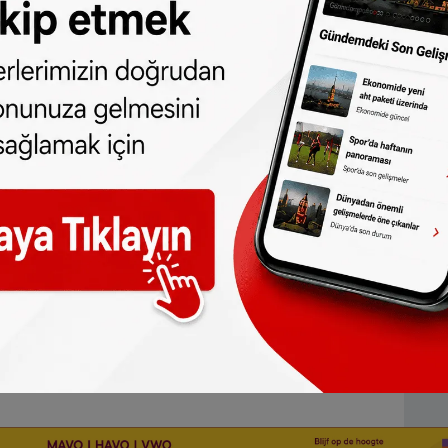
l olarak görülüyordu. Comey'e Trump
lirsizlik ise devam ediyor.
 tercihlerini ortaya koyan Amerikan
, Comey, seçim sonuçlarına "kayda değer
sur.
rla giren Trump'un, FBI'nın mektubuyla
iyetçilerin ise seçimlerden iki gün önce
teş püskürmeye devam edecekleri