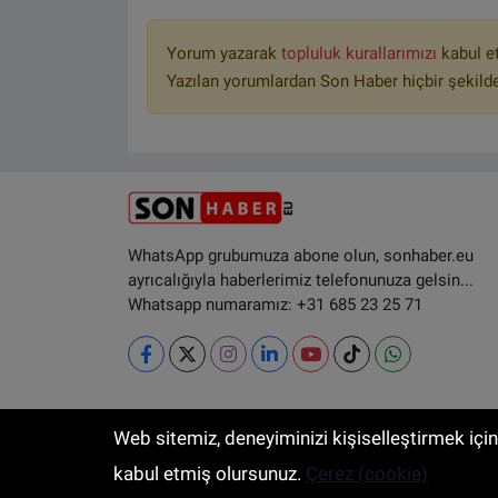
Yorum yazarak
topluluk kurallarımızı
kabul e
Yazılan yorumlardan Son Haber hiçbir şekild
WhatsApp grubumuza abone olun, sonhaber.eu
ayrıcalığıyla haberlerimiz telefonunuza gelsin...
Whatsapp numaramız: +31 685 23 25 71
Web sitemiz, deneyiminizi kişiselleştirmek içi
RSS
Copyright © 2025 Sonhaber.eu Her hak
kabul etmiş olursunuz.
Çerez (cookie)