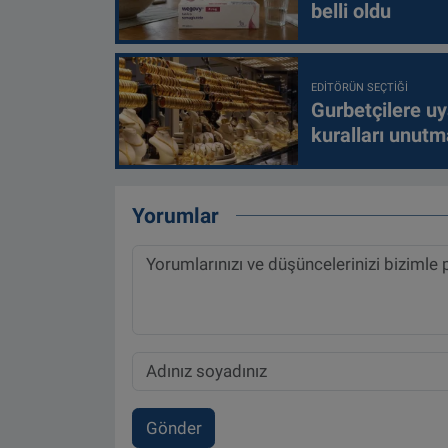
belli oldu
EDITÖRÜN SEÇTIĞI
Gurbetçilere uy
kuralları unutm
Yorumlar
Gönder