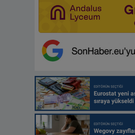
EDITÖRÜN SEÇTIĞI
Eurostat yeni as
sıraya yükseldi
EDITÖRÜN SEÇTIĞI
Wegovy zayıfla