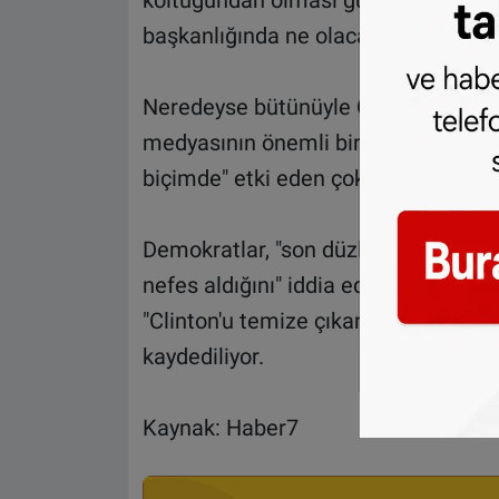
koltuğundan olması güçlü bir ihtima
başkanlığında ne olacağına ilişkin be
Neredeyse bütünüyle Clinton lehinde
medyasının önemli bir kısmına göre
biçimde" etki eden çok önemli bir un
Demokratlar, "son düzlüğe skandalla
nefes aldığını" iddia ederken Cumhur
"Clinton'u temize çıkaran" FBI'ya a
kaydediliyor.
Kaynak: Haber7