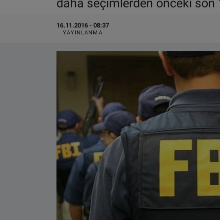
daha seçimlerden önceki son
VIDEO GALERİ
16.11.2016 - 08:37
YAYINLANMA
ALGEMENE VOORWAARDEN
CONTACT
Çerez Politikası