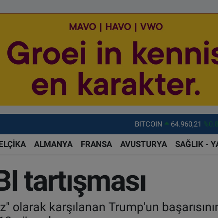
DOLAR
47,7436
%0.
EURO
55,2510
%0.
ELÇİKA
ALMANYA
FRANSA
AVUSTURYA
SAĞLIK - 
STERLİN
64,4811
%0.
I tartışması
GRAM ALTIN
6660.55
%0.
BİST100
13.779
%-
 olarak karşılanan Trump'un başarısının
BITCOIN
64.960,21
%0.