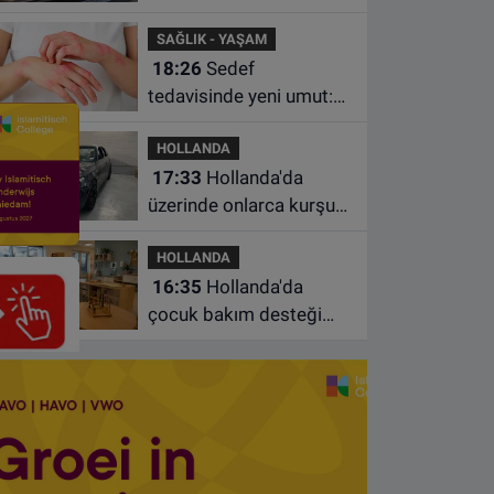
köpek satan pet
SAĞLIK - YAŞAM
shoplara hayvan başına
18:26
Sedef
1.500 euro ceza
tedavisinde yeni umut:
Bazı hastaların neden
HOLLANDA
iyileşmediği bulundu
17:33
Hollanda'da
üzerinde onlarca kurşun
izi bulunan BMW 55 bin
HOLLANDA
euroya satışa çıktı
16:35
Hollanda'da
çocuk bakım desteği
artsa da ailelerin çoğu
hâlâ ek ödeme yapıyor