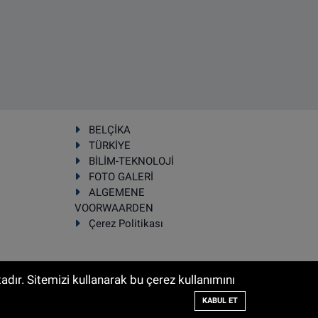
BELÇİKA
TÜRKİYE
BİLİM-TEKNOLOJİ
FOTO GALERİ
ALGEMENE
VOORWAARDEN
Çerez Politikası
dır. Sitemizi kullanarak bu çerez kullanımını
Haber Yazılımı:
TE Bilişim
KABUL ET