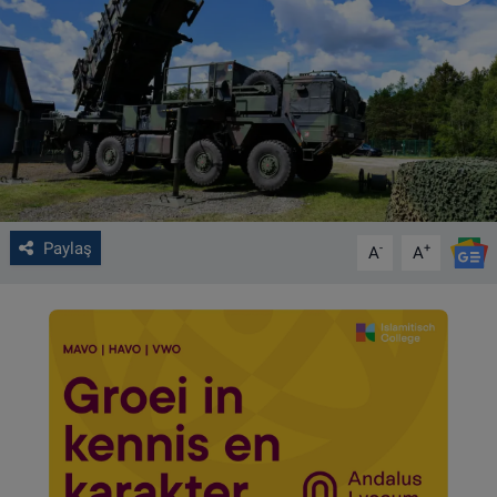
VIDEO GALERİ
ALGEMENE VOORWAARDEN
CONTACT
Çerez Politikası
Paylaş
-
+
A
A