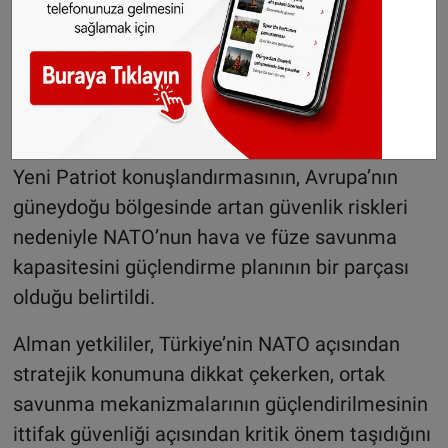
uluslararası alanda önemli görevler üstlendiğini
belirterek, yeni konuşlandırmanın ittifakın
savunma kapasitesi açısından stratejik önem
taşıdığını ifade etti.
Bölgesel güvenlik vurgusu
Yeni Patriot konuşlandırmasının, Avrupa’nın
güneydoğu bölgesinde artan güvenlik riskleri
nedeniyle NATO’nun hava ve füze savunma
kapasitesini güçlendirme planının bir parçası
olduğu belirtildi.
Alman yetkililer, Türkiye’nin NATO açısından
stratejik konumuna dikkat çekerken, ortak
savunma mekanizmalarının güçlendirilmesinin
ittifak güvenliği açısından kritik önem taşıdığını