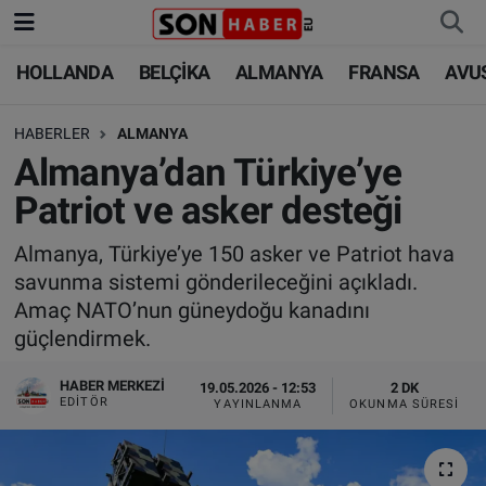
HOLLANDA
BELÇİKA
ALMANYA
FRANSA
AVU
HOLLANDA
HOLLANDA
Nöbetçi Eczaneler
HABERLER
ALMANYA
BELÇİKA
BELÇİKA
Hava Durumu
Almanya’dan Türkiye’ye
ALMANYA
ALMANYA
Trafik Durumu
Patriot ve asker desteği
FRANSA
TÜRKİYE
Süper Lig Puan Durumu ve Fikstür
Almanya, Türkiye’ye 150 asker ve Patriot hava
savunma sistemi gönderileceğini açıkladı.
AVUSTURYA
DÜNYA
Tüm Manşetler
Amaç NATO’nun güneydoğu kanadını
güçlendirmek.
SAĞLIK - YAŞAM
BİLİM-TEKNOLOJİ
Son Dakika Haberleri
HABER MERKEZI
19.05.2026 - 12:53
2 DK
EDITÖR
YAYINLANMA
OKUNMA SÜRESI
BİLİM-TEKNOLOJİ
SAĞLIK
Haber Arşivi
FOTO GALERİ