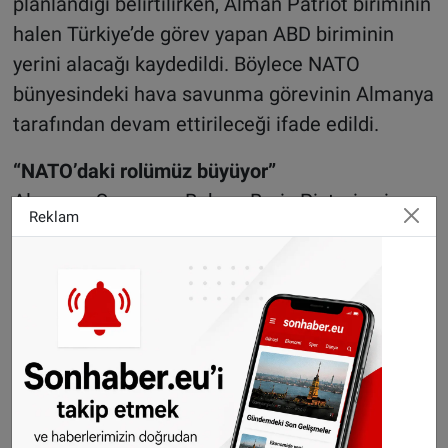
planlandığı belirtilirken, Alman Patriot biriminin
halen Türkiye’de görev yapan ABD biriminin
yerini alacağı kaydedildi. Böylece NATO
bünyesindeki hava savunma görevinin Almanya
tarafından devam ettirileceği ifade edildi.
“NATO’daki rolümüz büyüyor”
Almanya Savunma Bakanı Boris Pistorius ise
Reklam
görevin, Berlin’in NATO içerisindeki artan rolünü
gösterdiğini söyledi. Pistorius, Türkiye, Almanya
ve ABD arasındaki yakın iş birliğine dikkat
çekerek Alman hava savunma unsurlarının
NATO hava sahasının korunmasına önemli
katkı sağlayacağını dile getirdi.
Alman Bakan, Bundeswehr unsurlarının