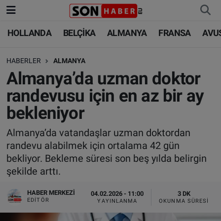
HOLLANDA
BELÇİKA
ALMANYA
FRANSA
AVU
HOLLANDA
HOLLANDA
Nöbetçi Eczaneler
HABERLER
ALMANYA
BELÇİKA
BELÇİKA
Hava Durumu
Almanya’da uzman doktor
ALMANYA
ALMANYA
Trafik Durumu
randevusu için en az bir ay
bekleniyor
FRANSA
TÜRKİYE
Süper Lig Puan Durumu ve Fikstür
Almanya’da vatandaşlar uzman doktordan
AVUSTURYA
DÜNYA
Tüm Manşetler
randevu alabilmek için ortalama 42 gün
bekliyor. Bekleme süresi son beş yılda belirgin
SAĞLIK - YAŞAM
BİLİM-TEKNOLOJİ
Son Dakika Haberleri
şekilde arttı.
BİLİM-TEKNOLOJİ
SAĞLIK
Haber Arşivi
HABER MERKEZI
04.02.2026 - 11:00
3 DK
EDITÖR
YAYINLANMA
OKUNMA SÜRESI
FOTO GALERİ