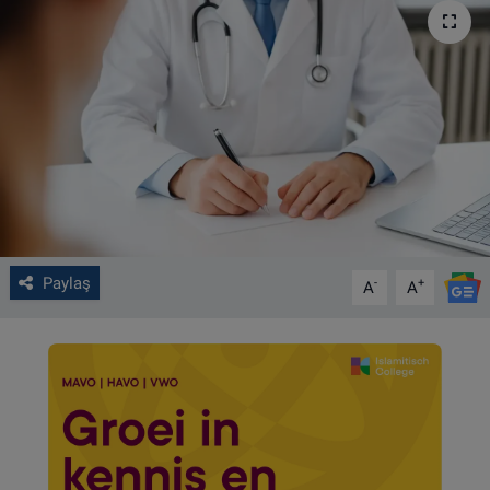
VIDEO GALERİ
ALGEMENE VOORWAARDEN
CONTACT
Çerez Politikası
Paylaş
-
+
A
A