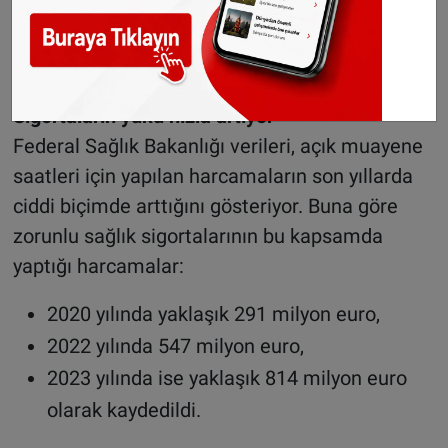
bütçe dışında ek ödeme yapılıyor. Bu ek maliyet
doğrudan hastalara yansıtılmıyor; yasal sağlık
sigortaları tarafından karşılanıyor.
Sigortaların yükü hızla artıyor
Federal Sağlık Bakanlığı verileri, açık muayene
saatleri için yapılan harcamaların son yıllarda
ciddi biçimde arttığını gösteriyor. Buna göre
zorunlu sağlık sigortalarının bu kapsamda
yaptığı harcamalar:
2020 yılında yaklaşık 291 milyon euro,
2022 yılında 547 milyon euro,
2023 yılında ise yaklaşık 814 milyon euro
olarak kaydedildi.