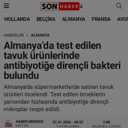
HOLLANDA
BELÇİKA
ALMANYA
FRANSA
AVU
HOLLANDA
HOLLANDA
Nöbetçi Eczaneler
HABERLER
ALMANYA
BELÇİKA
BELÇİKA
Hava Durumu
Almanya’da test edilen
ALMANYA
ALMANYA
Trafik Durumu
tavuk ürünlerinde
antibiyotiğe dirençli bakteri
FRANSA
TÜRKİYE
Süper Lig Puan Durumu ve Fikstür
bulundu
AVUSTURYA
DÜNYA
Tüm Manşetler
Almanya’da süpermarketlerde satılan tavuk
ürünleri incelendi. Test edilen örneklerin
SAĞLIK - YAŞAM
BİLİM-TEKNOLOJİ
Son Dakika Haberleri
yarısından fazlasında antibiyotiğe dirençli
mikroplar tespit edildi.
BİLİM-TEKNOLOJİ
SAĞLIK
Haber Arşivi
HABER MERKEZI
07.01.2026 - 08:53
3 DK
FOTO GALERİ
EDITÖR
YAYINLANMA
OKUNMA SÜRESI