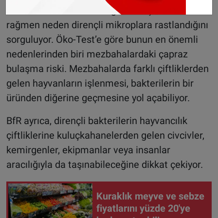
kullanımına sıkı kurallar getirilmiş olmasına
rağmen neden dirençli mikroplara rastlandığını
sorguluyor. Öko-Test’e göre bunun en önemli
nedenlerinden biri mezbahalardaki çapraz
bulaşma riski. Mezbahalarda farklı çiftliklerden
gelen hayvanların işlenmesi, bakterilerin bir
üründen diğerine geçmesine yol açabiliyor.
BfR ayrıca, dirençli bakterilerin hayvancılık
çiftliklerine kuluçkahanelerden gelen civcivler,
kemirgenler, ekipmanlar veya insanlar
aracılığıyla da taşınabileceğine dikkat çekiyor.
Kuraklık meyve ve sebze
fiyatlarını yüzde 20'ye