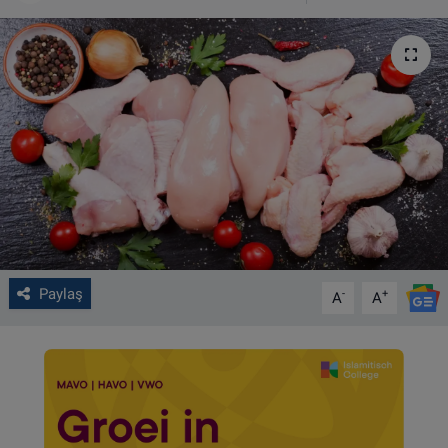
VIDEO GALERİ
ALGEMENE VOORWAARDEN
CONTACT
Çerez Politikası
Paylaş
-
+
A
A