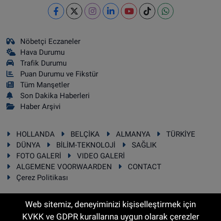
Nöbetçi Eczaneler
Hava Durumu
Trafik Durumu
Puan Durumu ve Fikstür
Tüm Manşetler
Son Dakika Haberleri
Haber Arşivi
HOLLANDA
BELÇİKA
ALMANYA
TÜRKİYE
DÜNYA
BİLİM-TEKNOLOJİ
SAĞLIK
FOTO GALERİ
VIDEO GALERİ
ALGEMENE VOORWAARDEN
CONTACT
Çerez Politikası
Web sitemiz, deneyiminizi kişiselleştirmek için
KVKK ve GDPR kurallarına uygun olarak çerezler