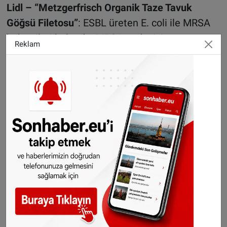
Lidl – “Metzgerfrisch Organik Taze Tavuk
Göğsü Filetosu”
: ESBL üreten E. coli ile MRSA
bakterileri bulundu. MRSA, tedavisi zor
Reklam
enfeksiyonlara yol açabilen bir bakteri olarak
biliniyor.
Tüketici kuruluşlarından uyarı
Tüketiciyi koruma kuruluşları, Almanya’da her
yıl çiftlik hayvanlarına yüzlerce ton antibiyotik
verildiğini ve bunun çoklu dirençli bakterilerin
yayılmasına yol açtığını belirtiyor. Alman
Federal Risk Değerlendirme Enstitüsü (BfR) de
bu tür bakterilerin gıdalar yoluyla insanlara
bulaşabileceğini doğruluyor.
Birçok tüketici, organik üretimde antibiyotik