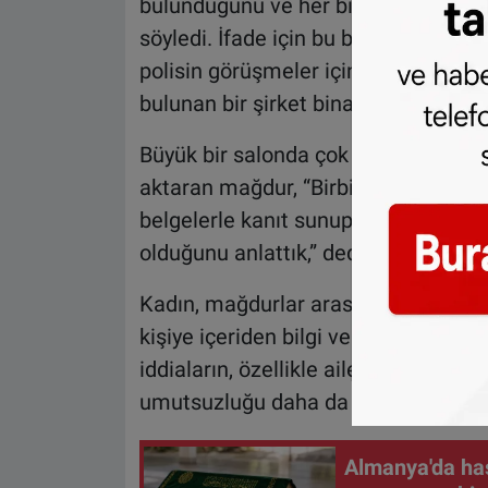
bulunduğunu ve her bir gramın yasal o
söyledi. İfade için bu belgeleri yanın
polisin görüşmeler için özel mekânla
bulunan bir şirket binasında yapıldığı
Büyük bir salonda çok sayıda kadın v
aktaran mağdur, “Birbirimize kasala
belgelerle kanıt sunup sunamadığımız
olduğunu anlattık,” dedi.
Kadın, mağdurlar arasında Sparkasse’d
kişiye içeriden bilgi verdiğine dair sö
iddiaların, özellikle aile yadigârlar
umutsuzluğu daha da artırdığını söyl
Almanya'da ha