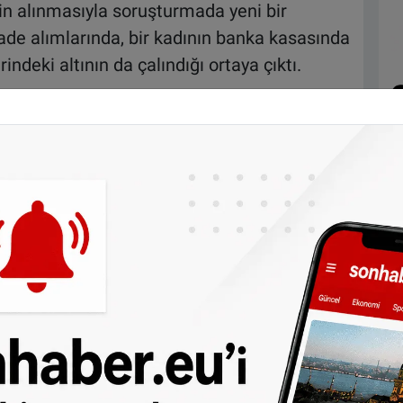
inin alınmasıyla soruşturmada yeni bir
ade alımlarında, bir kadının banka kasasında
ndeki altının da çalındığı ortaya çıktı.
nan mağdur kadın, süreci sakin ancak büyük
 anlattı.
nceden planladığı bir tatile çıktığını
lmasını istemeyen 50’li yaşlarının sonundaki
şüncelerim sürekli kaybettiğimiz altına gidip
elirsiz zamanlarda erken emeklilik planımızın
devam etmek zorunda kalacak gibiyiz.”
tın çalındı
şık 1 milyon euro değerinde altın