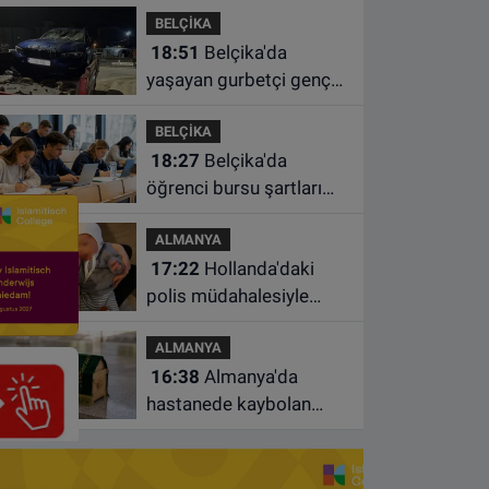
BELÇİKA
süre uzatıldı
18:51
Belçika'da
yaşayan gurbetçi genç
Türkiye'de geçirdiği
BELÇİKA
kazada hayatını kaybetti
18:27
Belçika'da
öğrenci bursu şartları
değişiyor: Yeterli sayıda
ALMANYA
ders almayan burs
17:22
Hollanda'daki
alamayacak
polis müdahalesiyle
gündeme gelen Filistinli
ALMANYA
çiftin bebeği aileden
16:38
Almanya'da
alındı
hastanede kaybolan
bebeğin cenazesi
çamaşır makinesinde
bulundu