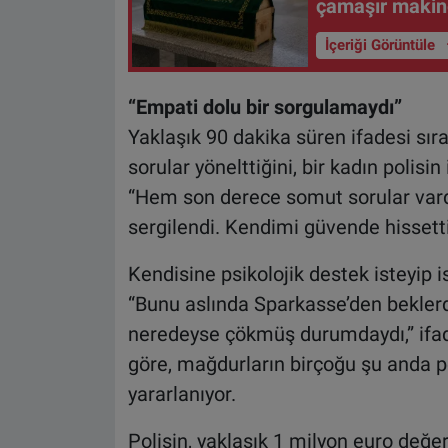
çamaşır makin
İçeriği Görüntüle
“Empati dolu bir sorgulamaydı”
Yaklaşık 90 dakika süren ifadesi sı
sorular yönelttiğini, bir kadın polisin
“Hem son derece somut sorular vard
sergilendi. Kendimi güvende hissetti
Kendisine psikolojik destek isteyip 
“Bunu aslında Sparkasse’den beklerdim
neredeyse çökmüş durumdaydı,” ifade
göre, mağdurların birçoğu şu anda 
yararlanıyor.
Polisin, yaklaşık 1 milyon euro değeri