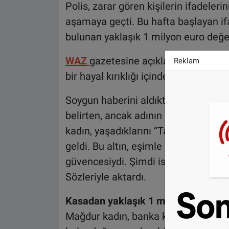
Polis, zarar gören kişilerin ifadeler
aşamaya geçti. Bu hafta başlayan if
bulunan yaklaşık 1 milyon euro değeri
WAZ
gazetesine açıklamalarda bulu
Reklam
bir hayal kırıklığı içinde takip ettiğini
Soygun haberini aldıktan sonra daha ö
belirten, ancak adının basında yer a
kadın, yaşadıklarını “Tatilde bile dü
geldi. Bu altın, eşimle benim için b
güvencesiydi. Şimdi ise çalışmaya 
Sözleriyle aktardı.
Kasadan yaklaşık 1 milyon euroluk al
Mağdur kadın, banka kasasında yakla