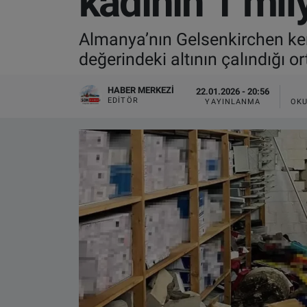
kadının 1 mily
VIDEO GALERİ
Almanya’nın Gelsenkirchen ken
değerindeki altının çalındığı or
ALGEMENE VOORWAARDEN
HABER MERKEZI
22.01.2026 - 20:56
CONTACT
EDITÖR
YAYINLANMA
OKU
Çerez Politikası