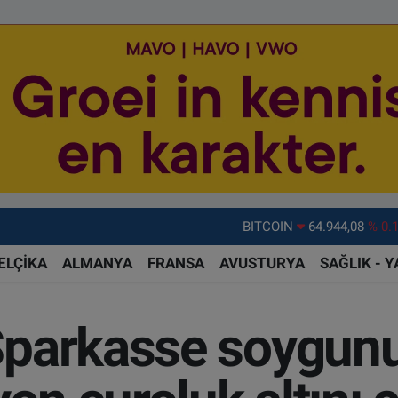
DOLAR
47,7436
%0.
EURO
55,2510
%0.
ELÇİKA
ALMANYA
FRANSA
AVUSTURYA
SAĞLIK - 
STERLİN
64,4811
%0.
GRAM ALTIN
6660.55
%0.
parkasse soygunu
BİST100
13.779
%-
BITCOIN
64.944,08
%-0.