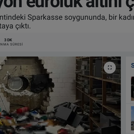
on euroluk altını ç
tindeki Sparkasse soygununda, bir kadın
taya çıktı.
3 DK
NMA SÜRESI