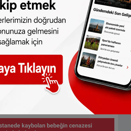
larak satın alındığını belgeleyebildiğini
da getirmesinin istendiğini belirten kadın,
r kiraladığını ve sorguların Heßler semtinde
nı anlattı.
e erkeğin sırayla çağrılmayı beklediğini
rımızda ne olduğunu, fotoğraf ya da
ı ve bizim için en değerli eşyaların neler
e çalışan bir kişinin faillerden beş ila yedi
ylentilerin dolaştığını da ifade etti. Bu
ını kaybeden yaşlı mağdurlar üzerinde
edi.
stanede kaybolan bebeğin cenazesi