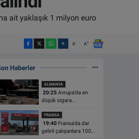
alındı
a ait yaklaşık 1 milyon euro
-
+
A
A
Son Haberler
ALMANYA
20:25
Avrupa’da en
düşük sigara
kullanımının Hollanda ve
FRANSA
Belçika’da olduğu
19:40
Fransa'da dar
açıklandı
gelirli çalışanlara 100
euro yakıt desteği için