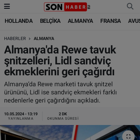
HOLLANDA
BELÇİKA
ALMANYA
FRANSA
AVU
HOLLANDA
HOLLANDA
Nöbetçi Eczaneler
HABERLER
ALMANYA
BELÇİKA
BELÇİKA
Hava Durumu
Almanya'da Rewe tavuk
ALMANYA
ALMANYA
Trafik Durumu
şnitzelleri, Lidl sandviç
ekmeklerini geri çağırdı
FRANSA
TÜRKİYE
Süper Lig Puan Durumu ve Fikstür
Almanya’da Rewe marketi tavuk şnitzel
AVUSTURYA
DÜNYA
Tüm Manşetler
ürününü, Lidl ise sandviç ekmekleri farklı
nedenlerle geri çağırdığını açıkladı.
SAĞLIK - YAŞAM
BİLİM-TEKNOLOJİ
Son Dakika Haberleri
10.05.2024 - 13:19
2 DK
BİLİM-TEKNOLOJİ
SAĞLIK
Haber Arşivi
YAYINLANMA
OKUNMA SÜRESI
FOTO GALERİ