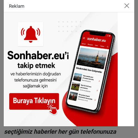
hazırlıklarına başladı
Reklam
©Sonhaber.eu
H
aberlerimizi
İnsta
gram hesabımızdan
da takip
edebilirsiniz.
WhatsAppta ücretsiz bültenimize abone olun,
Hollanda ve diğer Avrupa ülkeleri gündeminden
seçtiğimiz haberler her gün telefonunuza