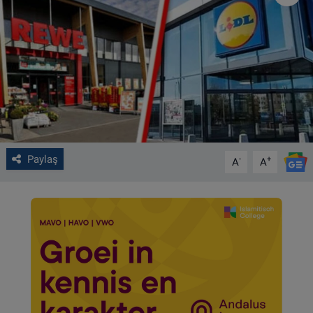
VIDEO GALERİ
ALGEMENE VOORWAARDEN
CONTACT
Çerez Politikası
Paylaş
-
+
A
A