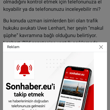
olmadığını kontrol etmek için telefonunuza el
koyabilir ya da telefonunuzu inceleyebilir mi?
Bu konuda uzman isimlerden biri olan trafik
hukuku avukatı Uwe Lenhart, her şeyin “makul
şüphe” kavramına bağlı olduğunu belirtiyor.
Lenhart, Bild gazetesine yaptığı açıklamada,
Reklam
“Polis, herhangi bir gerekçe olmadan bir kişinin
telefonuna bakamaz. Bunun için sürücünün
yasaklı bir flits uygulaması kullandığına dair
somut işaretler olmalı,” ifadelerini kullanıyor.
“Makul şüphe” ne zaman oluşur?
Lenhart’a göre, bir sürücünün hız kamerası
öncesinde ani şekilde yavaşlaması ya da
telefon ekranında uygulamanın açıkça