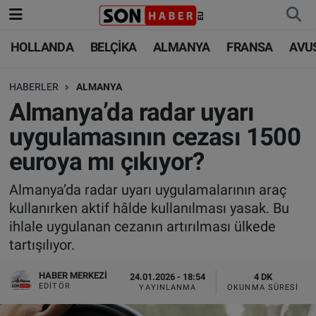
HOLLANDA
BELÇİKA
ALMANYA
FRANSA
AVU
HOLLANDA
HOLLANDA
Nöbetçi Eczaneler
HABERLER
ALMANYA
BELÇİKA
BELÇİKA
Hava Durumu
Almanya’da radar uyarı
ALMANYA
ALMANYA
Trafik Durumu
uygulamasının cezası 1500
euroya mı çıkıyor?
FRANSA
TÜRKİYE
Süper Lig Puan Durumu ve Fikstür
Almanya’da radar uyarı uygulamalarının araç
AVUSTURYA
DÜNYA
Tüm Manşetler
kullanırken aktif hâlde kullanılması yasak. Bu
ihlale uygulanan cezanın artırılması ülkede
SAĞLIK - YAŞAM
BİLİM-TEKNOLOJİ
Son Dakika Haberleri
tartışılıyor.
BİLİM-TEKNOLOJİ
SAĞLIK
Haber Arşivi
HABER MERKEZI
24.01.2026 - 18:54
4 DK
EDITÖR
YAYINLANMA
OKUNMA SÜRESI
FOTO GALERİ