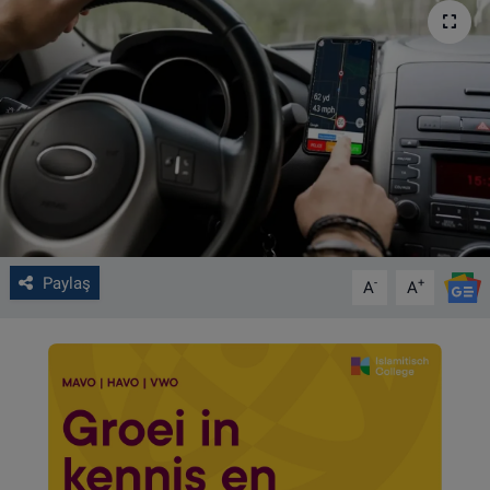
VIDEO GALERİ
ALGEMENE VOORWAARDEN
CONTACT
Çerez Politikası
Paylaş
-
+
A
A