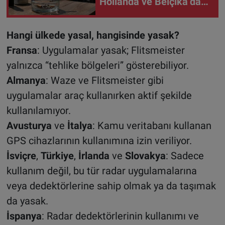
Hollanda ve Belçika’da
olduğu açıklandı
Hangi ülkede yasal, hangisinde yasak?
Fransa
: Uygulamalar yasak; Flitsmeister
yalnızca “tehlike bölgeleri” gösterebiliyor.
Almanya
: Waze
ve Flitsmeister gibi
uygulamalar araç kullanırken aktif şekilde
kullanılamıyor.
Avusturya
ve
İtalya
: Kamu veritabanı kullanan
GPS cihazlarının kullanımına izin veriliyor.
İsviçre
,
Türkiye
,
İrlanda
ve
Slovakya
: Sadece
kullanım değil, bu tür radar uygulamalarına
veya dedektörlerine sahip olmak ya da taşımak
da yasak.
İspanya
: Radar dedektörlerinin kullanımı ve