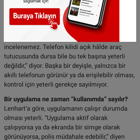
görülmesi makul şüphe sayılabilir. Bu durumda
polis, uygulamanın gerçekten aktif olup
olmadığını kontrol edebilir.
Uzman, “Hiçbir somut işaret yoksa telefon
incelenemez. Telefon kilidi açık hâlde araç
tutucusunda dursa bile bu tek başına yeterli
değildir,” diyor. Başka bir deyişle, yalnızca bir
akıllı telefonun görünür ya da erişilebilir olması,
kontrol için yeterli gerekçe sayılmıyor.
Bir uygulama ne zaman “kullanımda” sayılır?
Lenhart’a göre, uygulamanın çalışır durumda
olması yeterli. “Uygulama aktif olarak
çalışıyorsa ya da ekranda bir simge olarak
görünüyorsa, polis müdahale edebilir,” diyen