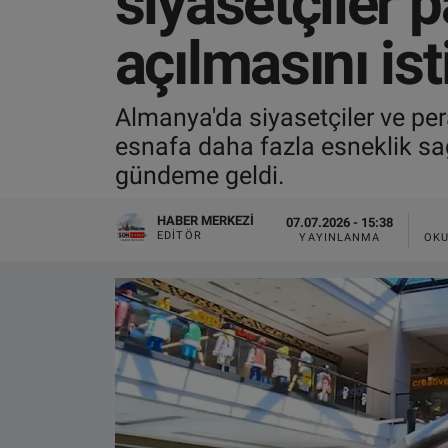
siyasetçiler 
VIDEO GALERİ
açılmasını ist
ALGEMENE VOORWAARDEN
Almanya'da siyasetçiler ve pe
CONTACT
esnafa daha fazla esneklik sa
gündeme geldi.
Çerez Politikası
HABER MERKEZI
07.07.2026 - 15:38
EDITÖR
YAYINLANMA
OKU