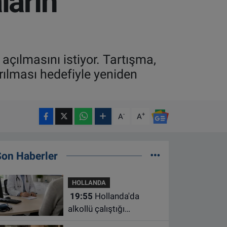
ların
çılmasını istiyor. Tartışma,
rılması hedefiyle yeniden
-
+
A
A
Son Haberler
HOLLANDA
19:55
Hollanda'da
alkollü çalıştığı
belirlenen aile hekimine