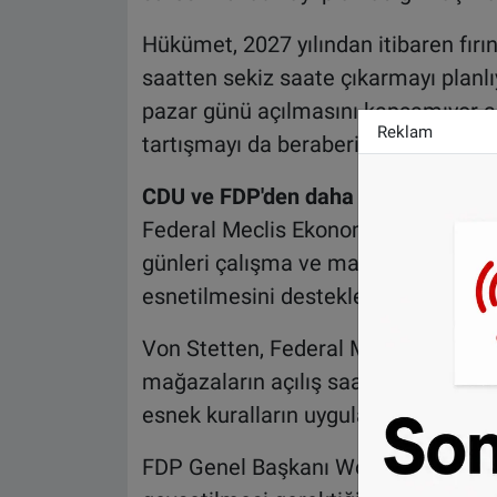
Hükümet, 2027 yılından itibaren fır
saatten sekiz saate çıkarmayı plan
pazar günü açılmasını kapsamıyor anc
Reklam
tartışmayı da beraberinde getirdi.
CDU ve FDP'den daha esnek kurallar
Federal Meclis Ekonomi Komisyonu B
günleri çalışma ve mağazaların açılı
esnetilmesini desteklediğini söyledi
Von Stetten, Federal Meclis'in pazar 
mağazaların açılış saatlerini düzenle
esnek kuralların uygulanmasından ya
FDP Genel Başkanı Wolfgang Kubicki