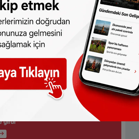
ubicki, mağazaların zorunlu olarak kapalı
iderek boşalmasına neden olduğunu
 anlamda bir esneklik sağlanmasını istedi.
risinde
-Petersen, Almanya'nın pazar günü alışveriş
ığını savundu.
i'ndeki 15 ülkede pazar günü mağazaların
ulunmuyor. Dokuz ülkede ise kısmi
ve Slovenya ise Almanya gibi pazar günü
 ülkeler arasında yer alıyor.
ronik cihazlar için garanti sonrası tamir
 girdi