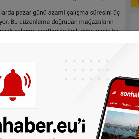
ınlarda pazar günü azami çalışma süresini üç
lıyor. Bu düzenleme doğrudan mağazaların
ak çalışma saatleriyle ilgili daha geniş bir
 çağrısı
aşkanı Christian von Stetten (CDU), pazar
ş saatlerine ilişkin mevcut düzenlemelerin
.
günleri çalışma saatlerini, eyaletlerin ise
diğini hatırlatarak her iki alanda da daha
na olduğunu ifade etti.
 de pazar günü alışveriş yasağının