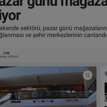
pazar günü mağaza
iyor
rakende sektörü, pazar günü mağazaların a
ğlanması ve şehir merkezlerinin canlandı
3 DK
NMA SÜRESI