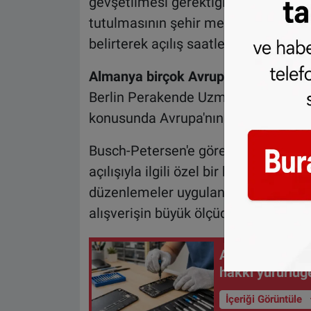
gevşetilmesi gerektiğini savundu. K
tutulmasının şehir merkezlerinin g
belirterek açılış saatlerinde gerçek
Almanya birçok Avrupa ülkesinin ge
Berlin Perakende Uzmanı Nils Busch
konusunda Avrupa'nın gerisinde kald
Busch-Petersen'e göre Avrupa Birliğ
açılışıyla ilgili özel bir kısıtlama b
düzenlemeler uygulanıyor. Polonya 
alışverişin büyük ölçüde yasak olduğu
Avrupa'da elekt
hakkı yürürlüğe
İçeriği Görüntüle