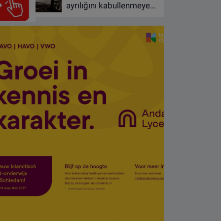
ayrılığını kabullenmeyen
baba 17 yaşındaki
oğlunu öldürdü