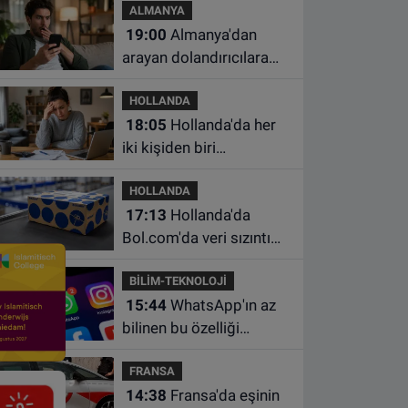
ALMANYA
çalışma yasağı
19:00
Almanya'dan
arayan dolandırıcılara
ait bu numaralara dikkat
HOLLANDA
18:05
Hollanda'da her
iki kişiden biri
borçlarından utanıyor
HOLLANDA
17:13
Hollanda'da
Bol.com'da veri sızıntısı:
Müşteri bilgileri ele
BİLİM-TEKNOLOJİ
geçirilmiş olabilir
15:44
WhatsApp'ın az
bilinen bu özelliği
sohbetleri daha düzenli
FRANSA
hale getiriyor
14:38
Fransa'da eşinin