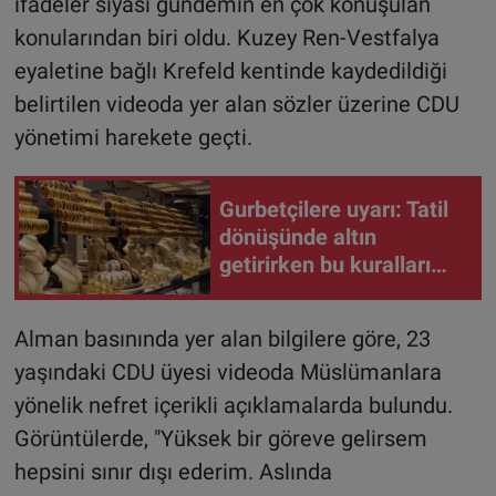
ifadeler siyasi gündemin en çok konuşulan
konularından biri oldu. Kuzey Ren-Vestfalya
eyaletine bağlı Krefeld kentinde kaydedildiği
belirtilen videoda yer alan sözler üzerine CDU
yönetimi harekete geçti.
Gurbetçilere uyarı: Tatil
dönüşünde altın
getirirken bu kuralları
unutmayın
Alman basınında yer alan bilgilere göre, 23
yaşındaki CDU üyesi videoda Müslümanlara
yönelik nefret içerikli açıklamalarda bulundu.
Görüntülerde, "Yüksek bir göreve gelirsem
hepsini sınır dışı ederim. Aslında