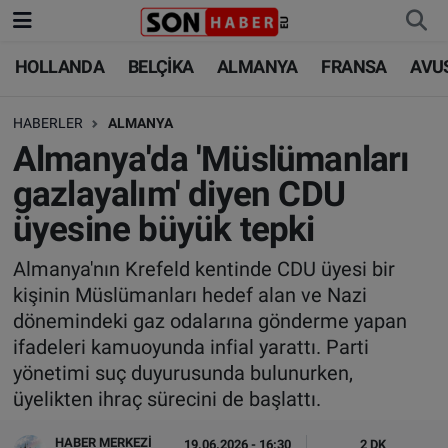
HOLLANDA
BELÇİKA
ALMANYA
FRANSA
AVU
HOLLANDA
HOLLANDA
Nöbetçi Eczaneler
HABERLER
ALMANYA
BELÇİKA
BELÇİKA
Hava Durumu
Almanya'da 'Müslümanları
ALMANYA
ALMANYA
Trafik Durumu
gazlayalım' diyen CDU
üyesine büyük tepki
FRANSA
TÜRKİYE
Süper Lig Puan Durumu ve Fikstür
Almanya'nın Krefeld kentinde CDU üyesi bir
AVUSTURYA
DÜNYA
Tüm Manşetler
kişinin Müslümanları hedef alan ve Nazi
dönemindeki gaz odalarına gönderme yapan
SAĞLIK - YAŞAM
BİLİM-TEKNOLOJİ
Son Dakika Haberleri
ifadeleri kamuoyunda infial yarattı. Parti
yönetimi suç duyurusunda bulunurken,
BİLİM-TEKNOLOJİ
SAĞLIK
Haber Arşivi
üyelikten ihraç sürecini de başlattı.
FOTO GALERİ
HABER MERKEZI
19.06.2026 - 16:30
2 DK