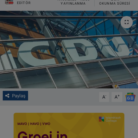
EDITÖR
YAYINLANMA
OKUNMA SÜRESI
VIDEO GALERİ
ALGEMENE VOORWAARDEN
CONTACT
Çerez Politikası
Paylaş
-
+
A
A