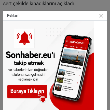
sert şekilde kınadıklarını açıkladı.
Krefeld CDU teşkilatı da olayla ilgili ayrı bir
Reklam
açıklama yayımladı. Açıklamada, videoda dile
getirilen sözlerin insan onurunu hiçe saydığı ve
CDU'nun temel değerleriyle tamamen çeliştiği
vurgulandı.
Krefeld CDU İlçe Başkanı Christopher Schiffer,
olayın büyük bir şaşkınlık yarattığını belirterek,
"Şok içindeyiz ve iddiaları son derece ciddiye
alıyoruz" dedi. Schiffer, görüntülerin kamuoyuna
yansımasının ardından partinin söz konusu
açıklamalardan açık şekilde uzaklaştığını ifade
etti.