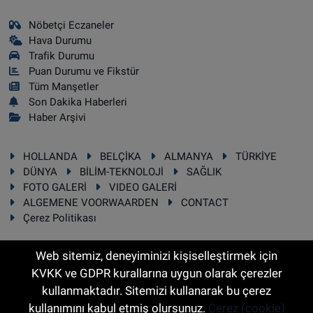
Nöbetçi Eczaneler
Hava Durumu
Trafik Durumu
Puan Durumu ve Fikstür
Tüm Manşetler
Son Dakika Haberleri
Haber Arşivi
HOLLANDA
BELÇİKA
ALMANYA
TÜRKİYE
DÜNYA
BİLİM-TEKNOLOJİ
SAĞLIK
FOTO GALERİ
VIDEO GALERİ
ALGEMENE VOORWAARDEN
CONTACT
Çerez Politikası
Web sitemiz, deneyiminizi kişiselleştirmek için
KVKK ve GDPR kurallarına uygun olarak çerezler
RSS
Copyright © 2025 Sonhaber.eu Her hakkı saklıdır.
kullanmaktadır. Sitemizi kullanarak bu çerez
kullanımını kabul etmiş olursunuz.
Çerez (cookie)