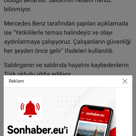
bilinmiyor.
Mercedes Benz tarafından yapılan açıklamada
ise "Yetkililerle temas halindeyiz ve olayı
aydınlatmaya çalışıyoruz. Çalışanların güvenliği
her şeyden önce gelir" ifadeleri kullanıldı.
Saldırganın ve saldırıda hayatını kaybedenlerin
Türk olduğu iddia ediliyor.
Reklam
Kaynak: İHA
Haberlerimizi
İnsta
gram hesabımızdan
da takip
edebilirsiniz.
WhatsAppta ücretsiz bültenimize abone olun,
Hollanda ve diğer Avrupa ülkeleri gündeminden