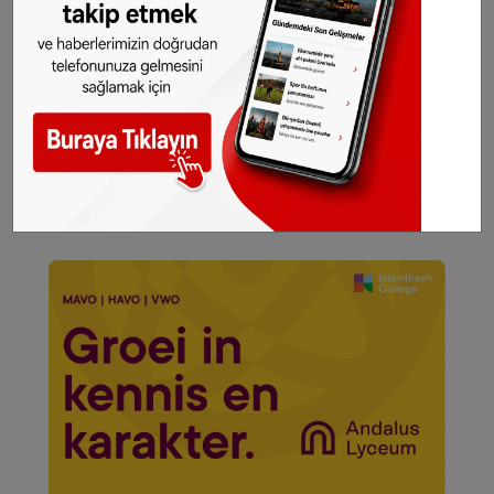
seçtiğimiz haberler her gün telefonunuza
gelsin!
Abone olmak için tıklayın
Sitemizde yayımlanan haberlerin her türlü
hakkı
SONHABER.eu
’ya aittir. Haberin linki
kaynak olarak gösterilmeden alınan haberler
için hukuki işlem başlatılacaktır.