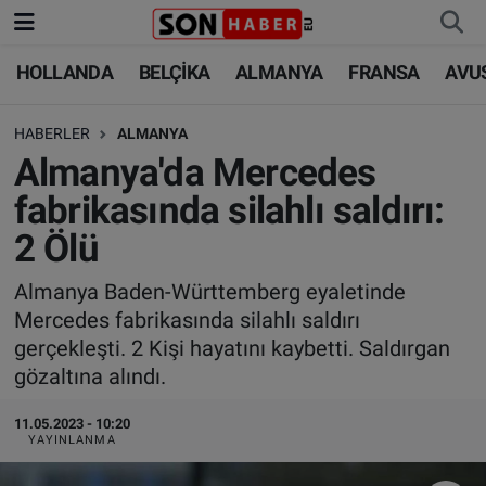
HOLLANDA
BELÇİKA
ALMANYA
FRANSA
AVU
HOLLANDA
HOLLANDA
Nöbetçi Eczaneler
HABERLER
ALMANYA
BELÇİKA
BELÇİKA
Hava Durumu
Almanya'da Mercedes
ALMANYA
ALMANYA
Trafik Durumu
fabrikasında silahlı saldırı:
2 Ölü
FRANSA
TÜRKİYE
Süper Lig Puan Durumu ve Fikstür
Almanya Baden-Württemberg eyaletinde
AVUSTURYA
DÜNYA
Tüm Manşetler
Mercedes fabrikasında silahlı saldırı
gerçekleşti. 2 Kişi hayatını kaybetti. Saldırgan
SAĞLIK - YAŞAM
BİLİM-TEKNOLOJİ
Son Dakika Haberleri
gözaltına alındı.
BİLİM-TEKNOLOJİ
SAĞLIK
Haber Arşivi
11.05.2023 - 10:20
YAYINLANMA
FOTO GALERİ