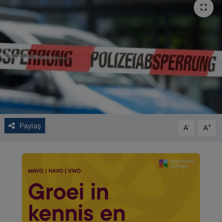
VIDEO GALERİ
ALGEMENE VOORWAARDEN
CONTACT
Çerez Politikası
Paylaş
-
+
A
A