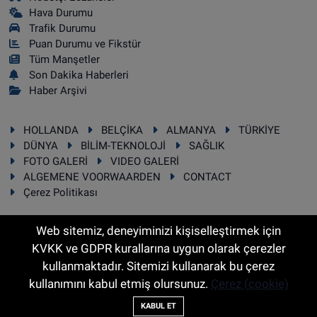
Hava Durumu
Trafik Durumu
Puan Durumu ve Fikstür
Tüm Manşetler
Son Dakika Haberleri
Haber Arşivi
HOLLANDA
BELÇİKA
ALMANYA
TÜRKİYE
DÜNYA
BİLİM-TEKNOLOJİ
SAĞLIK
FOTO GALERİ
VIDEO GALERİ
ALGEMENE VOORWAARDEN
CONTACT
Çerez Politikası
Web sitemiz, deneyiminizi kişiselleştirmek için
KVKK ve GDPR kurallarına uygun olarak çerezler
RSS
Copyright © 2025 Sonhaber.eu Her hakkı saklıdır.
kullanmaktadır. Sitemizi kullanarak bu çerez
kullanımını kabul etmiş olursunuz.
Çerez (cookie)
Haber Yazılımı:
TE Bilişim
KABUL ET