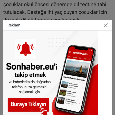
çocuklar okul öncesi dönemde dil testine tabi
tutulacak. Desteğe ihtiyaç duyan çocuklar için
düzenli dil eğitimleri uygulanacak.
Reklam
Thüringen’de ise 2026’dan itibaren yeni bir
kalite ve destek sistemi yürürlüğe girecek ve
2026/27 eğitim döneminden itibaren beş
yaşındaki tüm çocuklar için dil testleri zorunlu
olacak.
Baden-Württemberg’de zorunlu testler daha
sonraki yıllarda başlasa da 2026’da “SprachFit”
adlı dil gelişim programının kapsamı
genişletilecek.
Rheinland-Pfalz’ta ise yeni bir dil