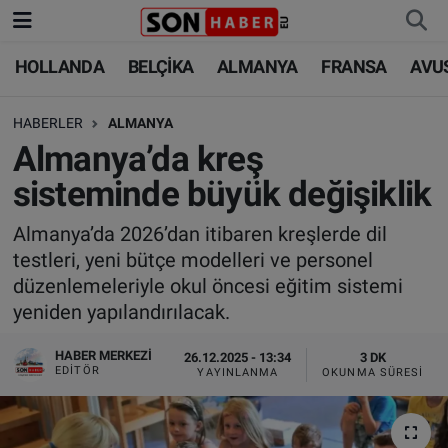
HOLLANDA
BELÇİKA
ALMANYA
FRANSA
AVU
HOLLANDA
HOLLANDA
Nöbetçi Eczaneler
HABERLER
ALMANYA
BELÇİKA
BELÇİKA
Hava Durumu
Almanya’da kreş
ALMANYA
ALMANYA
Trafik Durumu
sisteminde büyük değişiklik
FRANSA
TÜRKİYE
Süper Lig Puan Durumu ve Fikstür
Almanya’da 2026’dan itibaren kreşlerde dil
testleri, yeni bütçe modelleri ve personel
AVUSTURYA
DÜNYA
Tüm Manşetler
düzenlemeleriyle okul öncesi eğitim sistemi
yeniden yapılandırılacak.
SAĞLIK - YAŞAM
BİLİM-TEKNOLOJİ
Son Dakika Haberleri
HABER MERKEZI
26.12.2025 - 13:34
3 DK
EDITÖR
YAYINLANMA
OKUNMA SÜRESI
BİLİM-TEKNOLOJİ
SAĞLIK
Haber Arşivi
FOTO GALERİ