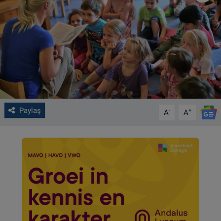
VIDEO GALERİ
ALGEMENE VOORWAARDEN
CONTACT
Çerez Politikası
Paylaş
-
+
A
A