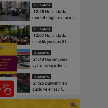
HOLLANDA
kuralları unutmayın
12:48
Hollanda'da
market dağıtım aracının
çarptığı 3 yaşındaki
HOLLANDA
çocuk hayatını kaybetti
12:07
Hollanda'da
sıcaklık yeniden 31
dereceye çıkacak
ALMANYA
21:43
Gurbetçilere
uyarı: Türkiye'den
çıkmadan önce ücretli
ALMANYA
geçiş ve trafik
21:25
Dünyanın en
borcunuzu kontrol edin
güçlü ve en zayıf
pasaportları belli oldu