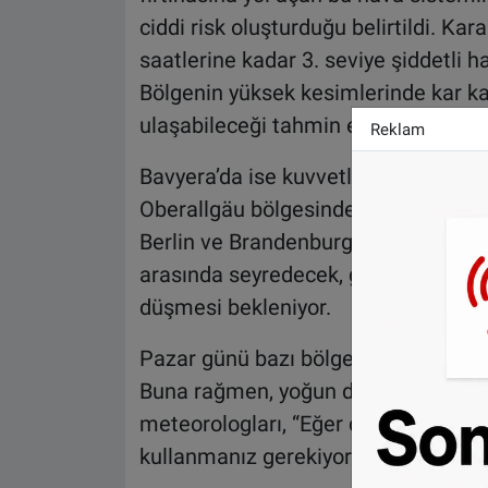
ciddi risk oluşturduğu belirtildi. 
saatlerine kadar 3. seviye şiddetli hav
Bölgenin yüksek kesimlerinde kar kal
ulaşabileceği tahmin ediliyor.
Reklam
Bavyera’da ise kuvvetli rüzgârla birli
Oberallgäu bölgesinde 30 santimetr
Berlin ve Brandenburg’da gün içinde e
arasında seyredecek, gece saatlerind
düşmesi bekleniyor.
Pazar günü bazı bölgelerde güneşli a
Buna rağmen, yoğun don riski ülke
meteorologları, “Eğer dışarı çıkmak 
kullanmanız gerekiyorsa son derece d