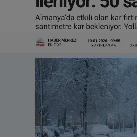
ilerliyor: 50 
VIDEO GALERİ
Almanya’da etkili olan kar fır
santimetre kar bekleniyor. Yo
ALGEMENE VOORWAARDEN
HABER MERKEZI
10.01.2026 - 09:55
CONTACT
EDITÖR
YAYINLANMA
OKU
Çerez Politikası