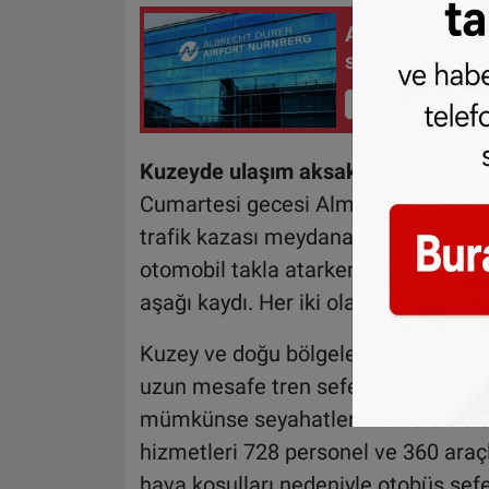
Almanya’da hav
sonrası 11 kiş
İçeriği Görüntüle
Kuzeyde ulaşım aksak, kış ekipleri
Cumartesi gecesi Almanya genelind
trafik kazası meydana geldi. Coburg 
otomobil takla atarken, Kara Orman
aşağı kaydı. Her iki olayda da ciddi 
Kuzey ve doğu bölgelerde kar yağış
uzun mesafe tren seferleri hâlâ kısıt
mümkünse seyahatlerini ertelemeler
hizmetleri 728 personel ve 360 araç
hava koşulları nedeniyle otobüs sefe