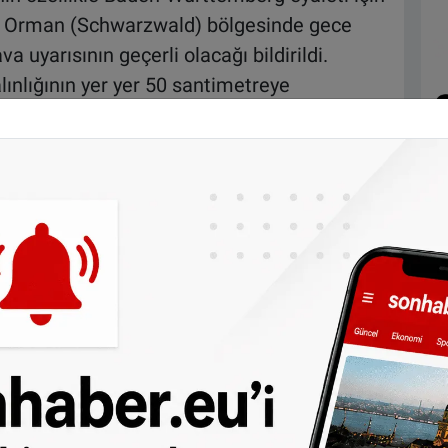
Kara Orman (Schwarzwald) bölgesinde gece
a uyarısının geçerli olacağı bildirildi.
ınlığının yer yer 50 santimetreye
kte yoğun kar yağışı bekleniyor. Özellikle
eye kadar yeni kar öngörülüyor. DWD’ye göre
n yüksek sıcaklıklar -7 ile -3 derece
e ise sıcaklıkların -9 ila -14 dereceye kadar
ncak oldukça soğuk bir hava etkili olacak.
 genelinde devam edecek. DWD
zorunda değilseniz, evde kalın. Araç
ikkatli olun,” uyarısında bulundu.