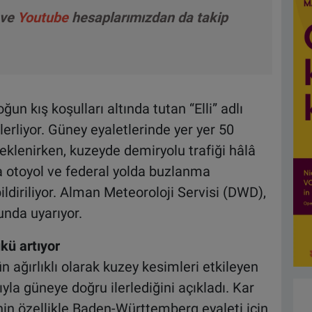
ve
Youtube
hesaplarımızdan da takip
un kış koşulları altında tutan “Elli” adlı
erliyor. Güney eyaletlerinde yer yer 50
eklenirken, kuzeyde demiryolu trafiği hâlâ
da otoyol ve federal yolda buzlanma
ldiriliyor. Alman Meteoroloji Servisi (DWD),
unda uyarıyor.
kü artıyor
 ağırlıklı olarak kuzey kesimleri etkileyen
yla güneye doğru ilerlediğini açıkladı. Kar
nin özellikle Baden-Württemberg eyaleti için