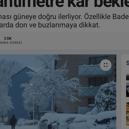
santimetre kar bekl
tınası güneye doğru ilerliyor. Özellikle B
llarda don ve buzlanmaya dikkat.
3 DK
NMA SÜRESI