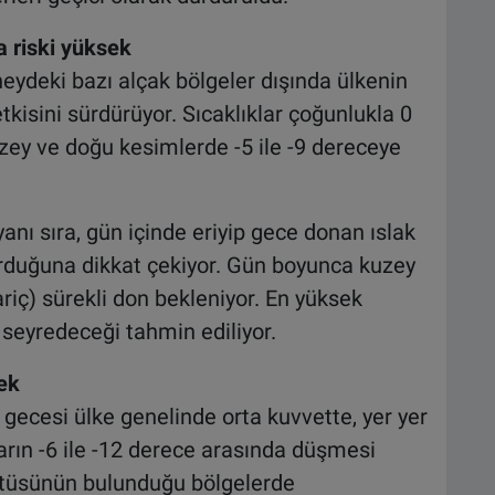
a riski yüksek
neydeki bazı alçak bölgeler dışında ülkenin
tkisini sürdürüyor. Sıcaklıklar çoğunlukla 0
uzey ve doğu kesimlerde -5 ile -9 dereceye
yanı sıra, gün içinde eriyip gece donan ıslak
urduğuna dikkat çekiyor. Gün boyunca kuzey
riç) sürekli don bekleniyor. En yüksek
a seyredeceği tahmin ediliyor.
ek
gecesi ülke genelinde orta kuvvette, yer yer
ların -6 ile -12 derece arasında düşmesi
örtüsünün bulunduğu bölgelerde