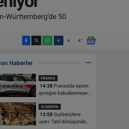
eniyor
aden-Württemberg’de 50
-
+
A
A
Son Haberler
FRANSA
14:38
Fransa'da eşinin
ayrılığını kabullenmeyen
baba 17 yaşındaki
ALMANYA
oğlunu öldürdü
13:50
Gurbetçilere
uyarı: Tatil dönüşünde
altın getirirken bu