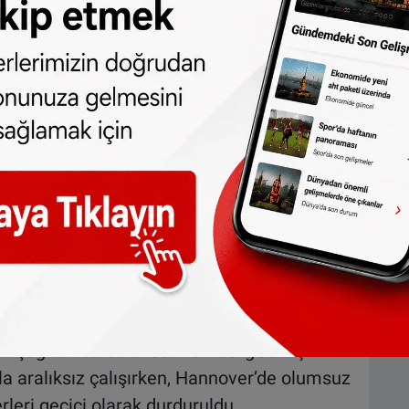
aalanında Türk yolcuların karıştığı kavga
i uçağa alınmadı
 yoğun mesai yapıyor
e buzlanma ve kar nedeniyle çok sayıda
yakınlarında karla kaplı yoldan çıkan bir
 bölgesinde bir kar küreme aracı yamaçtan
yaralanma bildirilmedi.
ının azalması bekleniyor; ancak buna rağmen
lı şekilde yapılıyor. Deutsche Bahn, yolculara
i çağrısında bulundu. Hamburg’da kış
la aralıksız çalışırken, Hannover’de olumsuz
rleri geçici olarak durduruldu.