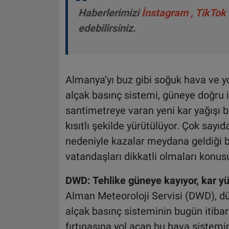
Haberlerimizi
İnstagram
,
TikTok
edebilirsiniz.
Almanya’yı buz gibi soğuk hava ve yoğ
alçak basınç sistemi, güneye doğru il
santimetreye varan yeni kar yağışı b
kısıtlı şekilde yürütülüyor. Çok sayı
nedeniyle kazalar meydana geldiği bi
vatandaşları dikkatli olmaları konus
DWD: Tehlike güneye kayıyor, kar yü
Alman Meteoroloji Servisi (DWD), dün
alçak basınç sisteminin bugün itibarı
fırtınasına yol açan bu hava sistemi