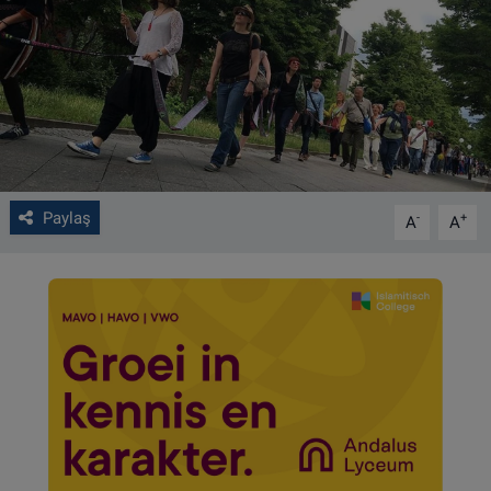
VIDEO GALERİ
ALGEMENE VOORWAARDEN
CONTACT
Çerez Politikası
Paylaş
-
+
A
A