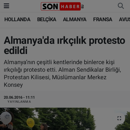
HOLLANDA
BELÇİKA
ALMANYA
FRANSA
AVU
HOLLANDA
HOLLANDA
Nöbetçi Eczaneler
BELÇİKA
BELÇİKA
Hava Durumu
Almanya'da ırkçılık protesto
edildi
ALMANYA
ALMANYA
Trafik Durumu
Almanya’nın çeşitli kentlerinde binlerce kişi
FRANSA
TÜRKİYE
Süper Lig Puan Durumu ve Fikstür
ırkçılığı protesto etti. Alman Sendikalar Birliği,
Protestan Kilisesi, Müslümanlar Merkez
AVUSTURYA
DÜNYA
Tüm Manşetler
Konsey
SAĞLIK - YAŞAM
BİLİM-TEKNOLOJİ
Son Dakika Haberleri
20.06.2016 - 11:11
YAYINLANMA
BİLİM-TEKNOLOJİ
SAĞLIK
Haber Arşivi
FOTO GALERİ