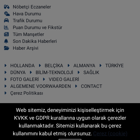
Nöbetçi Eczaneler
Hava Durumu
Trafik Durumu
Puan Durumu ve Fikstür
Tüm Manşetler
Son Dakika Haberleri
Haber Arşivi
HOLLANDA
BELÇİKA
ALMANYA
TÜRKİYE
DÜNYA
BİLİM-TEKNOLOJİ
SAĞLIK
FOTO GALERİ
VIDEO GALERİ
ALGEMENE VOORWAARDEN
CONTACT
Çerez Politikası
Web sitemiz, deneyiminizi kişiselleştirmek için
KVKK ve GDPR kurallarına uygun olarak çerezler
RSS
Copyright © 2025 Sonhaber.eu Her hakkı saklıdır.
kullanmaktadır. Sitemizi kullanarak bu çerez
kullanımını kabul etmiş olursunuz.
Çerez (cookie)