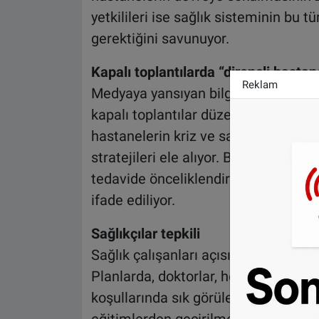
yetkilileri ise sağlık sisteminin bu 
gerektiğini savunuyor.
Kapalı toplantılarda “dirençli hastan
Reklam
Medyaya yansıyan bilgilere göre, so
kapalı toplantılar düzenleniyor. Bu top
hastanelerin kriz ve savaş koşulların
stratejileri ele alıyor. Belgelerde, o
tedavide önceliklendirilmesi gibi uy
ifade ediliyor.
Sağlıkçılar tepkili
Sağlık çalışanları açısından en tartı
Planlarda, doktorlar, hemşireler ve d
koşullarında sık görülebilecek “tipi