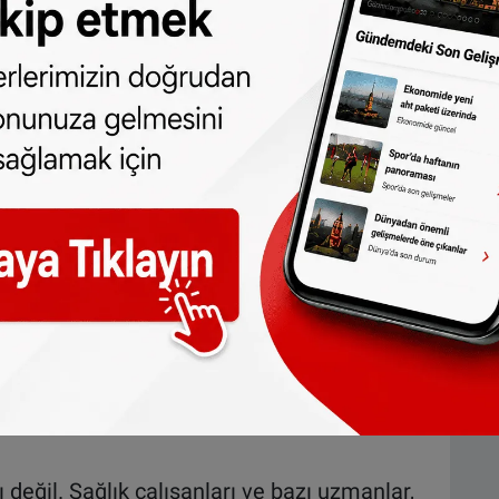
r.
i fikri, sağlık çalışanları arasında baskı
silcileri, sürecin kendilerine danışılmadan
ce dikkate alınmadığını dile getiriyor.
ı
 yayımlanan bir çalışmada, hastanelerin
mesinin milyarlarca euroyu bulabilecek
. Bu kapsamda yer altı tesislerinin inşası,
esi ile acil durum lojistiğinin yeniden
or. Ayrıca hastanelerin, limanlar,
tejik noktalara olan yakınlıklarına göre
lı değil. Sağlık çalışanları ve bazı uzmanlar,