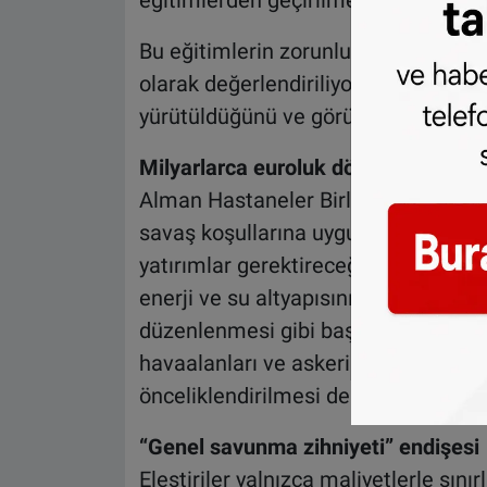
eğitimlerden geçirilmesi öngörülüyo
Bu eğitimlerin zorunlu hale getirilmes
olarak değerlendiriliyor. Çalışan tem
yürütüldüğünü ve görüşlerinin yeterin
Milyarlarca euroluk dönüşüm ihtiyac
Alman Hastaneler Birliği tarafından
savaş koşullarına uygun hale getiril
yatırımlar gerektireceği vurgulanıyor
enerji ve su altyapısının güçlendirilm
düzenlenmesi gibi başlıklar öne çıkıy
havaalanları ve askeri üsler gibi stra
önceliklendirilmesi de planlanıyor.
“Genel savunma zihniyeti” endişesi
Eleştiriler yalnızca maliyetlerle sınır