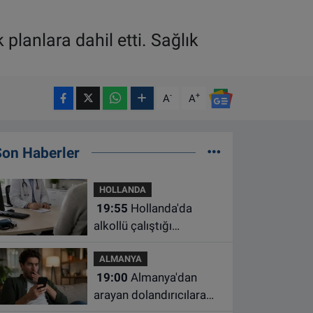
planlara dahil etti. Sağlık
-
+
A
A
Son Haberler
HOLLANDA
19:55
Hollanda'da
alkollü çalıştığı
belirlenen aile hekimine
ALMANYA
çalışma yasağı
19:00
Almanya'dan
arayan dolandırıcılara
ait bu numaralara dikkat