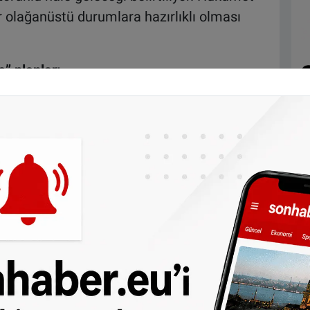
tür olağanüstü durumlara hazırlıklı olması
e” planları
n dönemde kışlalar ve sivil hastanelerde
lantılarda askeri ve sivil sağlık yöneticileri,
da “dirençli” hale getirilmesi için izlenecek
lası bir çatışma halinde askeri personelin
gulamaların da planlar arasında yer aldığı
şmalı başlıklardan biri ise eğitim konusu.
iğer sağlık personelinin savaş ve kriz
k yaralanma türleri” konusunda özel