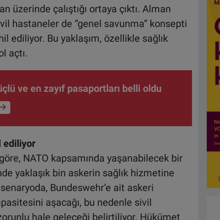
an üzerinde çalıştığı ortaya çıktı. Alman
ivil hastaneler de “genel savunma” konsepti
 ediliyor. Bu yaklaşım, özellikle sağlık
l açtı.
lü ve en zayıf pasaportları belli oldu
 ediliyor
e göre, NATO kapsamında yaşanabilecek bir
 yaklaşık bin askerin sağlık hizmetine
u senaryoda, Bundeswehr’e ait askeri
pasitesini aşacağı, bu nedenle sivil
orunlu hale geleceği belirtiliyor. Hükümet