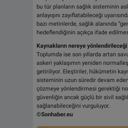
bu tür planların sağlık sisteminin as
anlayışını zayıflatabileceği uyarısın
bazı metinlerde, sağlık alanında “g
hedeflendiğinin açıkça ifade edilmesi,
Kaynakların nereye yönlendirileceği t
Toplumda ise son yıllarda artan savun
askeri yaklaşımın yeniden normalleşt
getiriliyor. Eleştiriler, hükümetin kay
sisteminin uzun süredir devam eden p
çözmeye yönlendirmesi gerektiği nokt
güvenliğin ancak güçlü bir sivil sağl
sağlanabileceğini vurguluyor.
©Sonhaber.eu