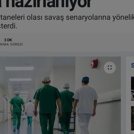
 hazırlanıyor
aneleri olası savaş senaryolarına yönelik 
terdi.
3 DK
NMA SÜRESI