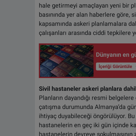
hale getirmeyi amaçlayan yeni bir pl
basınında yer alan haberlere göre, s
kapsamında askeri planlamalara dahil
çalışanları arasında ciddi tepkilere yo
Dünyanın en güç
İçeriği Görüntüle
Sivil hastaneler askeri planlara dahil
Planların dayandığı resmi belgeler
çatışma durumunda Almanya’da günde
ihtiyaç duyabileceği öngörülüyor. B
hastanelerin en geç iki gün içinde ka
hastanelerin devreye sokulmasının z