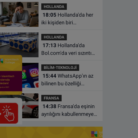
HOLLANDA
18:05
Hollanda'da her
iki kişiden biri
borçlarından utanıyor
HOLLANDA
17:13
Hollanda'da
Bol.com'da veri sızıntısı:
Müşteri bilgileri ele
BİLİM-TEKNOLOJİ
geçirilmiş olabilir
15:44
WhatsApp'ın az
bilinen bu özelliği
sohbetleri daha düzenli
FRANSA
hale getiriyor
14:38
Fransa'da eşinin
ayrılığını kabullenmeyen
baba 17 yaşındaki
oğlunu öldürdü