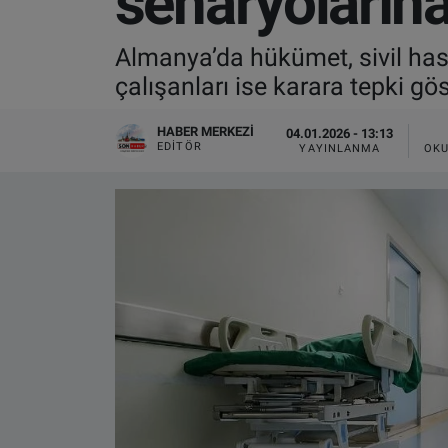
senaryolarına
VIDEO GALERİ
Almanya’da hükümet, sivil hast
çalışanları ise karara tepki gös
ALGEMENE VOORWAARDEN
HABER MERKEZI
04.01.2026 - 13:13
CONTACT
EDITÖR
YAYINLANMA
OKU
Çerez Politikası