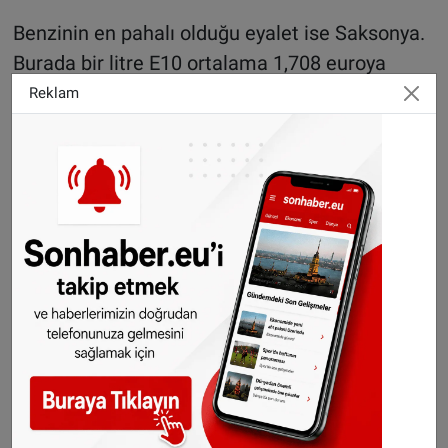
Benzinin en pahalı olduğu eyalet ise Saksonya.
Burada bir litre E10 ortalama 1,708 euroya
satılıyor. Rheinland-Pfalz ve Bavyera da
Reklam
benzinin en pahalı olduğu bölgeler arasında yer
alıyor.
Wegovy zayıflama
hapının Almanya’da
satışa çıkacağı tarih belli
oldu
Dizel fiyatı güneyde daha yüksek
Dizel fiyatları açısından en uygun eyalet
Bremen. Burada bir litre dizel 1,510 eurodan
satılıyor. Aşağı Saksonya (1,541 euro) ve