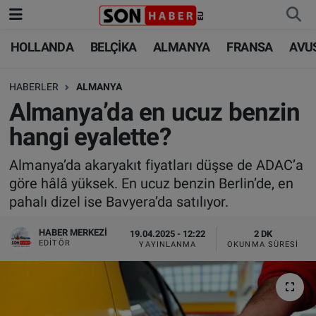
HOLLANDA
BELÇİKA
ALMANYA
FRANSA
AVU
HOLLANDA
HOLLANDA
Nöbetçi Eczaneler
HABERLER
ALMANYA
BELÇİKA
BELÇİKA
Hava Durumu
Almanya’da en ucuz benzin
ALMANYA
ALMANYA
Trafik Durumu
hangi eyalette?
FRANSA
TÜRKİYE
Süper Lig Puan Durumu ve Fikstür
Almanya’da akaryakıt fiyatları düşse de ADAC’a
göre hâlâ yüksek. En ucuz benzin Berlin’de, en
AVUSTURYA
DÜNYA
Tüm Manşetler
pahalı dizel ise Bavyera’da satılıyor.
SAĞLIK - YAŞAM
BİLİM-TEKNOLOJİ
Son Dakika Haberleri
HABER MERKEZI
19.04.2025 - 12:22
2 DK
EDITÖR
YAYINLANMA
OKUNMA SÜRESI
BİLİM-TEKNOLOJİ
SAĞLIK
Haber Arşivi
FOTO GALERİ