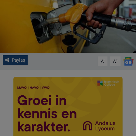
VIDEO GALERİ
ALGEMENE VOORWAARDEN
CONTACT
Çerez Politikası
Paylaş
-
+
A
A