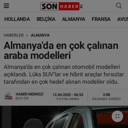
HOLLANDA
BELÇİKA
ALMANYA
FRANSA
AVU
HOLLANDA
HOLLANDA
Nöbetçi Eczaneler
HABERLER
ALMANYA
BELÇİKA
BELÇİKA
Hava Durumu
Almanya'da en çok çalınan
ALMANYA
ALMANYA
Trafik Durumu
araba modelleri
FRANSA
TÜRKİYE
Süper Lig Puan Durumu ve Fikstür
Almanya’da en çok çalınan otomobil modelleri
açıklandı. Lüks SUV’lar ve hibrit araçlar hırsızlar
AVUSTURYA
DÜNYA
Tüm Manşetler
tarafından en çok hedef alınan modeller oldu.
SAĞLIK - YAŞAM
BİLİM-TEKNOLOJİ
Son Dakika Haberleri
HABER MERKEZI
12.04.2025 - 06:53
3 DK
EDITÖR
YAYINLANMA
OKUNMA SÜRESI
BİLİM-TEKNOLOJİ
SAĞLIK
Haber Arşivi
FOTO GALERİ