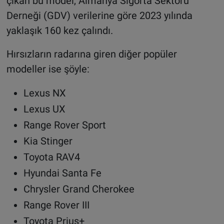
çıkan bu model, Almanya Sigorta Sektörü
Derneği (GDV) verilerine göre 2023 yılında
yaklaşık 160 kez çalındı.
Hırsızların radarına giren diğer popüler
modeller ise şöyle:
Lexus NX
Lexus UX
Range Rover Sport
Kia Stinger
Toyota RAV4
Hyundai Santa Fe
Chrysler Grand Cherokee
Range Rover III
Toyota Prius+