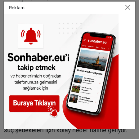
Reklam
Hırsızlar teknolojik yöntemlerle donanıyor
Hırsızlık olaylarında artık geleneksel
yöntemlerin yanı sıra teknolojik araçlar da
kullanılıyor. Özellikle “Keyless-Go” yani
anahtarsız giriş sistemleri hedef alınarak, araç
anahtarının sinyali özel cihazlarla taklit ediliyor.
Böylece aracın kilit sistemleri devre dışı
bırakılabiliyor.
Ayrıca, hırsızların doğrudan evlerden anahtar
çaldığı “homejacking” yöntemi de giderek
yaygınlaşıyor. Kiralık ve leasing araçlar ise
standart güvenlik önlemleri nedeniyle organize
suç şebekeleri için kolay hedef haline geliyor.