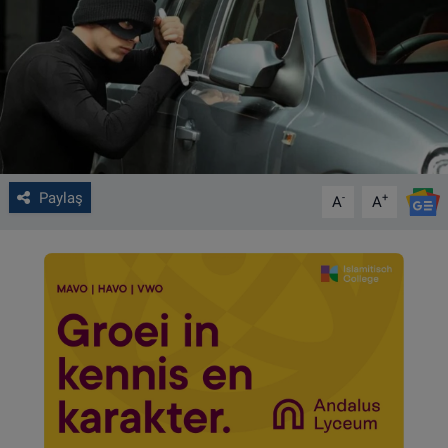
VIDEO GALERİ
ALGEMENE VOORWAARDEN
CONTACT
Çerez Politikası
Paylaş
-
+
A
A