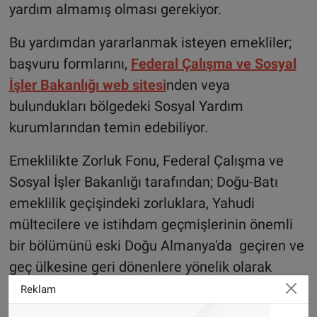
yardım almamış olması gerekiyor.
Bu yardımdan yararlanmak isteyen emekliler;
başvuru formlarını,
Federal Çalışma ve Sosyal
İşler Bakanlığı web sitesi
nden veya
bulundukları bölgedeki Sosyal Yardım
kurumlarından temin edebiliyor.
Emeklilikte Zorluk Fonu, Federal Çalışma ve
Sosyal İşler Bakanlığı tarafından; Doğu-Batı
emeklilik geçişindeki zorluklara, Yahudi
mültecilere ve istihdam geçmişlerinin önemli
bir bölümünü eski Doğu Almanya'da geçiren ve
geç ülkesine geri dönenlere yönelik olarak
kuruldu. Fonun amacı, emeklilik
Reklam
dönemlerindeki mali zorlukları atlatması için bu