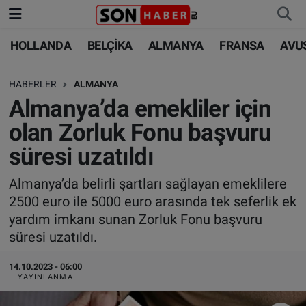
HOLLANDA
BELÇİKA
ALMANYA
FRANSA
AVU
HOLLANDA
HOLLANDA
Nöbetçi Eczaneler
HABERLER
ALMANYA
BELÇİKA
BELÇİKA
Hava Durumu
Almanya’da emekliler için
ALMANYA
ALMANYA
Trafik Durumu
olan Zorluk Fonu başvuru
süresi uzatıldı
FRANSA
TÜRKİYE
Süper Lig Puan Durumu ve Fikstür
Almanya’da belirli şartları sağlayan emeklilere
AVUSTURYA
DÜNYA
Tüm Manşetler
2500 euro ile 5000 euro arasında tek seferlik ek
yardım imkanı sunan Zorluk Fonu başvuru
SAĞLIK - YAŞAM
BİLİM-TEKNOLOJİ
Son Dakika Haberleri
süresi uzatıldı.
BİLİM-TEKNOLOJİ
SAĞLIK
Haber Arşivi
14.10.2023 - 06:00
YAYINLANMA
FOTO GALERİ