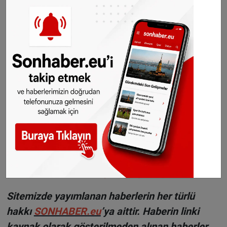
kişilere destek olmak.
Konu ile ilgili detaylı bilgi için
Federal Hükümet
Web sitesini
ziyaret edebilirsiniz.
©Sonhaber.eu
H
aberlerimizi
İnsta
gram hesabımızdan
da takip
edebilirsiniz.
WhatsAppta ücretsiz bültenimize abone olun,
Hollanda ve diğer Avrupa ülkeleri gündeminden
seçtiğimiz haberler her gün telefonunuza
gelsin!
Abone olmak için tıklayın
Sitemizde yayımlanan haberlerin her türlü
hakkı
SONHABER.eu
’ya aittir. Haberin linki
kaynak olarak gösterilmeden alınan haberler