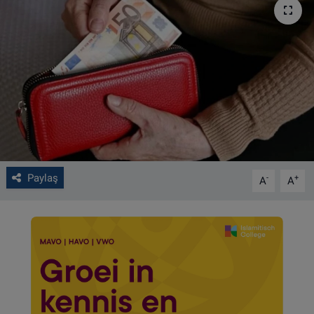
VIDEO GALERİ
ALGEMENE VOORWAARDEN
CONTACT
Çerez Politikası
Paylaş
-
+
A
A