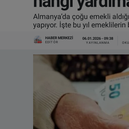
hangi yardıma
VIDEO GALERİ
Almanya’da çoğu emekli aldığı 
yapıyor. İşte bu yıl emeklileri
ALGEMENE VOORWAARDEN
HABER MERKEZI
06.01.2026 - 09:38
CONTACT
EDITÖR
YAYINLANMA
OKU
Çerez Politikası