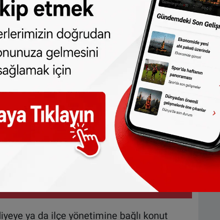
ını düşük gelirli haneler için kira ya da
sağlanan bir devlet desteği olarak
mının biraz üzerinde olan emekliler de bu
 kendi evinde oturanlara ödeniyor. Yardım
 artışlarına göre güncellendi. Alınacak
kira bedeline göre değişiyor. Konut yardımı
i olabiliyor.
u askerliğe dönüş için hazırlıklarına
iyeye ya da ilçe yönetimine bağlı konut