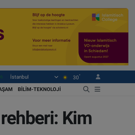
°
İstanbul
03
30
17
YAŞAM
BİLİM-TEKNOLOJİ
16
23
 rehberi: Kim
0
56