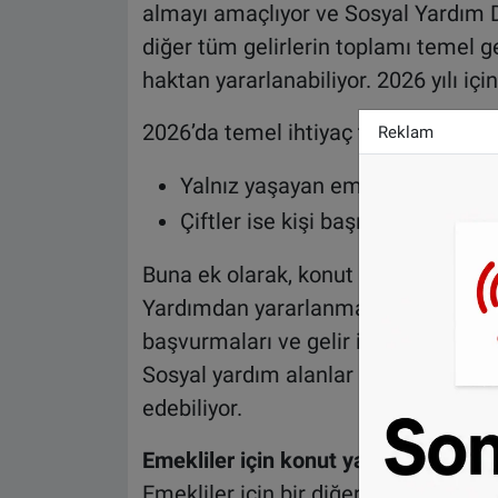
almayı amaçlıyor ve Sosyal Yardım D
diğer tüm gelirlerin toplamı temel g
haktan yararlanabiliyor. 2026 yılı için
2026’da temel ihtiyaç tutarları deği
Reklam
Yalnız yaşayan emekliler aylık
5
Çiftler ise kişi başı
506 euro
alm
Buna ek olarak, konut ve ısınma giderle
Yardımdan yararlanmak isteyenlerin 
başvurmaları ve gelir ile mal varlıkl
Sosyal yardım alanlar ayrıca radyo-t
edebiliyor.
Emekliler için konut yardımı: Yüksek
Emekliler için bir diğer önemli des