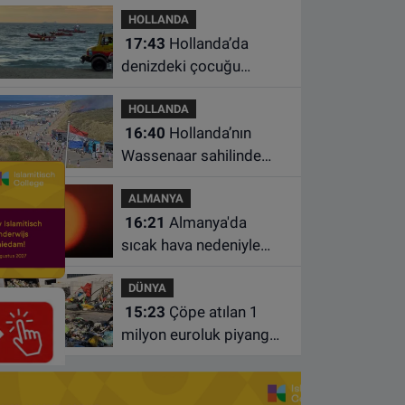
HOLLANDA
17:43
Hollanda’da
denizdeki çocuğu
kurtarmaya çalışan iki
HOLLANDA
kadın hayatını yitirdi
16:40
Hollanda’nın
Wassenaar sahilinde
yangın: Plajdakiler
ALMANYA
bölgeden tahliye edildi
16:21
Almanya'da
sıcak hava nedeniyle
ölenlerin sayısı 10 bine
DÜNYA
yaklaştı
15:23
Çöpe atılan 1
milyon euroluk piyango
bileti son anda bulundu