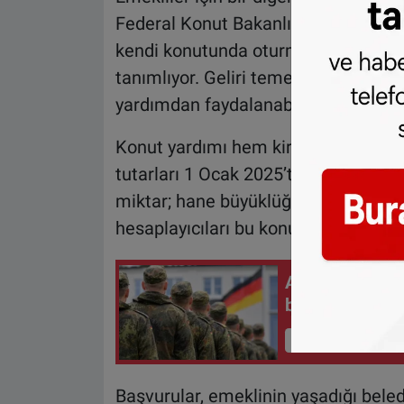
Federal Konut Bakanlığı, konut yardım
kendi konutunda oturma giderlerine 
tanımlıyor. Geliri temel geçim yardı
yardımdan faydalanabiliyor.
Konut yardımı hem kiracılara hem de
tutarları 1 Ocak 2025’te kira ve fiyat
miktar; hane büyüklüğüne, gelire ve 
hesaplayıcıları bu konuda yol gösteric
Almanya zorunl
başladı
İçeriği Görüntüle
Başvurular, emeklinin yaşadığı beled