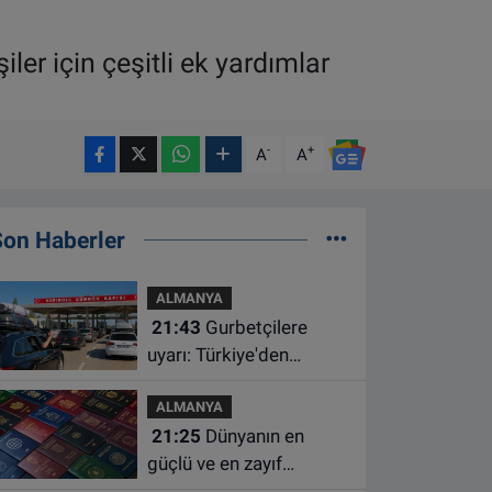
er için çeşitli ek yardımlar
-
+
A
A
Son Haberler
ALMANYA
21:43
Gurbetçilere
uyarı: Türkiye'den
çıkmadan önce ücretli
ALMANYA
geçiş ve trafik
21:25
Dünyanın en
borcunuzu kontrol edin
güçlü ve en zayıf
pasaportları belli oldu