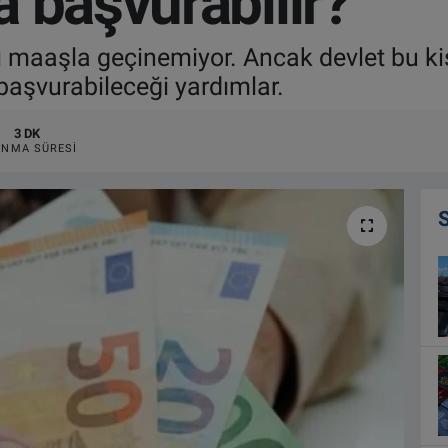
 başvurabilir?
maaşla geçinemiyor. Ancak devlet bu kişil
n başvurabileceği yardımlar.
3 DK
NMA SÜRESI