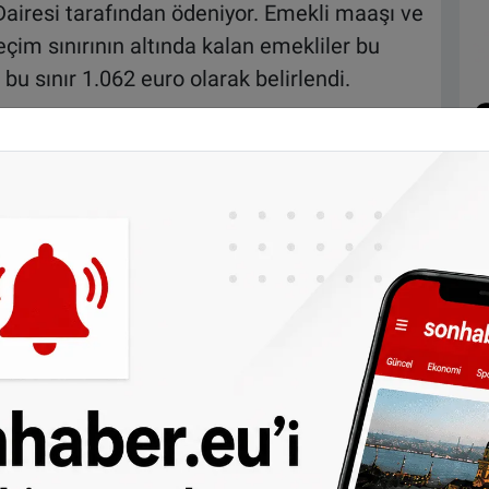
airesi tarafından ödeniyor. Emekli maaşı ve
eçim sınırının altında kalan emekliler bu
 bu sınır 1.062 euro olarak belirlendi.
şmedi. Buna göre:
63 euro
,
aya devam edecek.
rinin fiili tutarları da karşılanıyor.
bağlı bulundukları Sosyal Yardım Dairesi’ne
arını düzenli olarak belgelemeleri gerekiyor.
elevizyon katkı payından da muafiyet talep
 kira giderlerine destek
tek ise konut yardımı (Wohngeld). Almanya