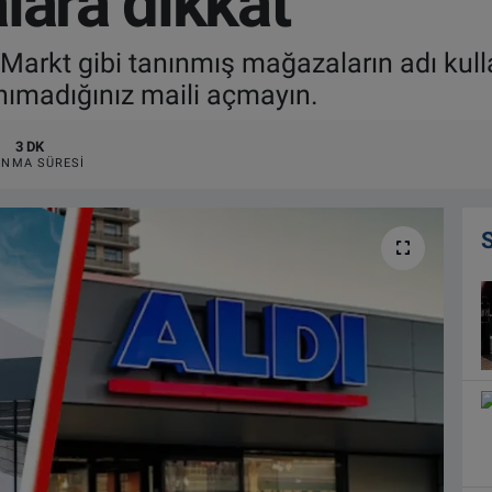
lara dikkat
Markt gibi tanınmış mağazaların adı kull
anımadığınız maili açmayın.
3 DK
NMA SÜRESI