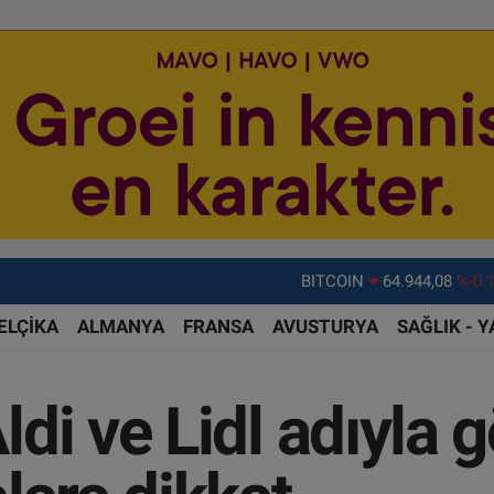
DOLAR
47,7436
%0.
EURO
55,2510
%0.
ELÇİKA
ALMANYA
FRANSA
AVUSTURYA
SAĞLIK - 
STERLİN
64,4811
%0.
GRAM ALTIN
6660.55
%0.
di ve Lidl adıyla 
BİST100
13.779
%-
BITCOIN
64.944,08
%-0.