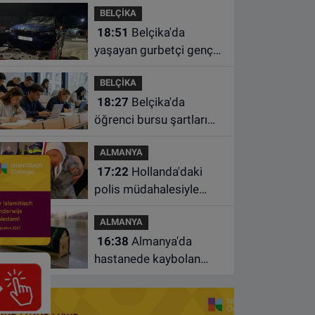
BELÇİKA
18:51
Belçika'da
yaşayan gurbetçi genç
Türkiye'de geçirdiği
BELÇİKA
kazada hayatını kaybetti
18:27
Belçika'da
öğrenci bursu şartları
değişiyor: Yeterli sayıda
ALMANYA
ders almayan burs
17:22
Hollanda'daki
alamayacak
polis müdahalesiyle
gündeme gelen Filistinli
ALMANYA
çiftin bebeği aileden
16:38
Almanya'da
alındı
hastanede kaybolan
bebeğin cenazesi
çamaşır makinesinde
bulundu