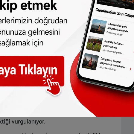
iriliyor.
teklifin sınırlı süreli olduğu ya da stokların
. Amaç, alıcı üzerinde aciliyet hissi
geçmesini sağlamak.
larak gönderilen ve hesap kapatma tehdidi
. Bu tür iletilerde de kullanıcıların kişisel
lantılara tıklamaları hedefleniyor.
ı?
 adresten gönderildiğinin kontrol edilmesi
ndericilerden gelen ve cazip vaatler içeren
ktiği vurgulanıyor.