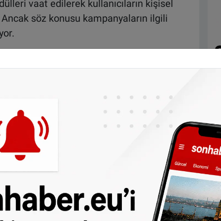
ülleri vaat edilerek kullanıcıların kişisel
r. Ancak söz konusu kampanyaların ilgili
yor.
 işlem karşılığında değerli bir ödül
ilerde kısa bir anket doldurulması istenirken,
anın yeterli olduğu belirtiliyor.
 arasında şunlar yer alıyor:
değerinde Makita akülü alet seti
t seti
ro değerinde Dyson saç kurutma seti
anıcıları hızlı karar vermeye zorlayan klasik