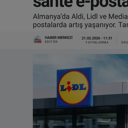
sahte e-posta
VIDEO GALERİ
Almanya’da Aldi, Lidl ve Media
postalarda artış yaşanıyor. T
ALGEMENE VOORWAARDEN
HABER MERKEZI
21.02.2026 - 11:31
CONTACT
EDITÖR
YAYINLANMA
OKU
Çerez Politikası