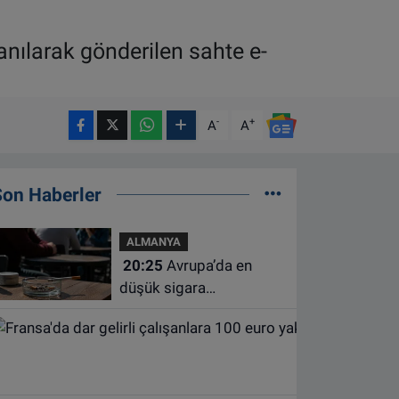
anılarak gönderilen sahte e-
-
+
A
A
Son Haberler
ALMANYA
20:25
Avrupa’da en
düşük sigara
kullanımının Hollanda ve
Belçika’da olduğu
açıklandı