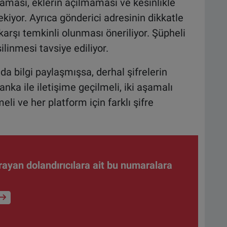
aması, eklerin açılmaması ve kesinlikle
ekiyor. Ayrıca gönderici adresinin dikkatle
 karşı temkinli olunması öneriliyor. Şüpheli
linmesi tavsiye ediliyor.
 da bilgi paylaşmışsa, derhal şifrelerin
anka ile iletişime geçilmeli, iki aşamalı
li ve her platform için farklı şifre
ayan dolandırıcılara ait bu numaralara