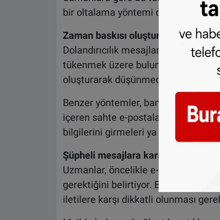
bir oltalama yöntemi olarak değerlend
Zaman baskısı oluşturuluyor
Dolandırıcılık mesajlarında genellikle 
tükenmek üzere bulunduğu belirtiliyor
oluşturarak düşünmeden harekete 
Benzer yöntemler, banka adı kullanı
içeren sahte e-postalarda da görülüyor
bilgilerini girmeleri ya da zararlı bağ
Şüpheli mesajlara karşı ne yapılmal
Uzmanlar, öncelikle e-postanın hangi
gerektiğini belirtiyor. Bilinmeyen gö
iletilere karşı dikkatli olunması gere