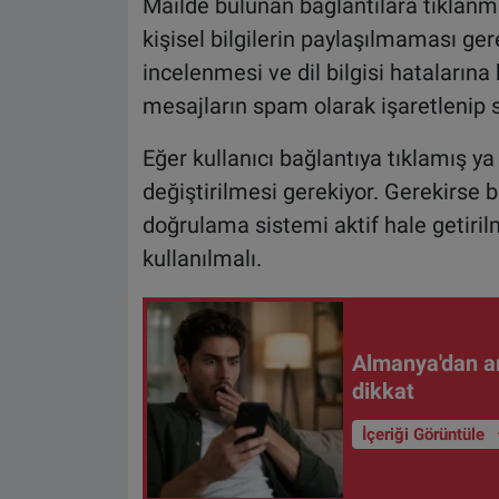
Mailde bulunan bağlantılara tıklanm
kişisel bilgilerin paylaşılmaması ger
incelenmesi ve dil bilgisi hatalarına
mesajların spam olarak işaretlenip si
Eğer kullanıcı bağlantıya tıklamış ya
değiştirilmesi gerekiyor. Gerekirse b
doğrulama sistemi aktif hale getirilme
kullanılmalı.
Almanya'dan ar
dikkat
İçeriği Görüntüle