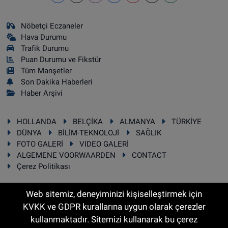
Nöbetçi Eczaneler
Hava Durumu
Trafik Durumu
Puan Durumu ve Fikstür
Tüm Manşetler
Son Dakika Haberleri
Haber Arşivi
HOLLANDA
BELÇİKA
ALMANYA
TÜRKİYE
DÜNYA
BİLİM-TEKNOLOJİ
SAĞLIK
FOTO GALERİ
VIDEO GALERİ
ALGEMENE VOORWAARDEN
CONTACT
Çerez Politikası
Web sitemiz, deneyiminizi kişiselleştirmek için
KVKK ve GDPR kurallarına uygun olarak çerezler
RSS
Copyright © 2025 Sonhaber.eu Her hakkı saklıdır.
kullanmaktadır. Sitemizi kullanarak bu çerez