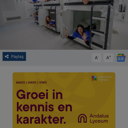
VIDEO GALERİ
ALGEMENE VOORWAARDEN
CONTACT
Çerez Politikası
Paylaş
-
+
A
A