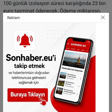
100 günlük izolasyon süreci karşılığında 23 bin
euro tazminat ödenecek. Ödeme miktarının,
katılımcıların ayıracağı süre ve deneyin zorluk
Reklam
derecesi dikkate alınarak belirlendiği ifade
edildi.
Başvuru şartları neler?
DLR tarafından paylaşılan bilgilere göre,
SOLIS100 çalışmasına başvurmak isteyen
gönüllülerde bazı temel kriterler aranıyor. Buna
göre adayların:
25–55 yaş aralığında olması,
Fiziksel ve psikolojik açıdan sağlıklı
bulunması,
En az lisans mezunu olması,