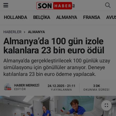
HOLLANDA
BELÇİKA
ALMANYA
FRANSA
AVU
HOLLANDA
HOLLANDA
Nöbetçi Eczaneler
HABERLER
ALMANYA
BELÇİKA
BELÇİKA
Hava Durumu
Almanya’da 100 gün izole
ALMANYA
ALMANYA
Trafik Durumu
kalanlara 23 bin euro ödül
FRANSA
TÜRKİYE
Süper Lig Puan Durumu ve Fikstür
Almanya’da gerçekleştirilecek 100 günlük uzay
simülasyonu için gönüllüler aranıyor. Deneye
AVUSTURYA
DÜNYA
Tüm Manşetler
katılanlara 23 bin euro ödeme yapılacak.
SAĞLIK - YAŞAM
BİLİM-TEKNOLOJİ
Son Dakika Haberleri
HABER MERKEZI
24.12.2025 - 21:11
3 DK
EDITÖR
YAYINLANMA
OKUNMA SÜRESI
BİLİM-TEKNOLOJİ
SAĞLIK
Haber Arşivi
FOTO GALERİ