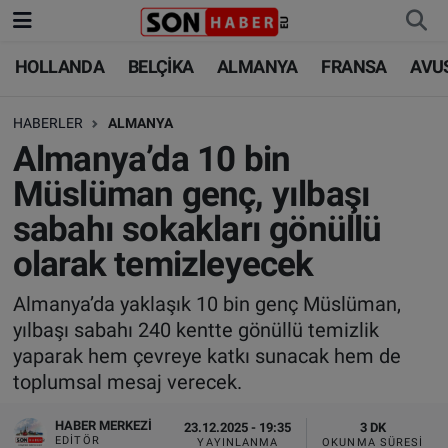
HOLLANDA
BELÇİKA
ALMANYA
FRANSA
AVU
HOLLANDA
HOLLANDA
Nöbetçi Eczaneler
HABERLER
ALMANYA
BELÇİKA
BELÇİKA
Hava Durumu
Almanya’da 10 bin
ALMANYA
ALMANYA
Trafik Durumu
Müslüman genç, yılbaşı
sabahı sokakları gönüllü
FRANSA
TÜRKİYE
Süper Lig Puan Durumu ve Fikstür
olarak temizleyecek
AVUSTURYA
DÜNYA
Tüm Manşetler
Almanya’da yaklaşık 10 bin genç Müslüman,
yılbaşı sabahı 240 kentte gönüllü temizlik
SAĞLIK - YAŞAM
BİLİM-TEKNOLOJİ
Son Dakika Haberleri
yaparak hem çevreye katkı sunacak hem de
toplumsal mesaj verecek.
BİLİM-TEKNOLOJİ
SAĞLIK
Haber Arşivi
HABER MERKEZI
23.12.2025 - 19:35
3 DK
FOTO GALERİ
EDITÖR
YAYINLANMA
OKUNMA SÜRESI