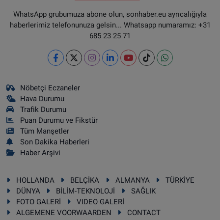
WhatsApp grubumuza abone olun, sonhaber.eu ayrıcalığıyla
haberlerimiz telefonunuza gelsin... Whatsapp numaramız: +31
685 23 25 71
Nöbetçi Eczaneler
Hava Durumu
Trafik Durumu
Puan Durumu ve Fikstür
Tüm Manşetler
Son Dakika Haberleri
Haber Arşivi
HOLLANDA
BELÇİKA
ALMANYA
TÜRKİYE
DÜNYA
BİLİM-TEKNOLOJİ
SAĞLIK
FOTO GALERİ
VIDEO GALERİ
ALGEMENE VOORWAARDEN
CONTACT