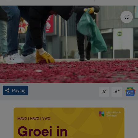
VIDEO GALERİ
ALGEMENE VOORWAARDEN
CONTACT
Çerez Politikası
Paylaş
-
+
A
A