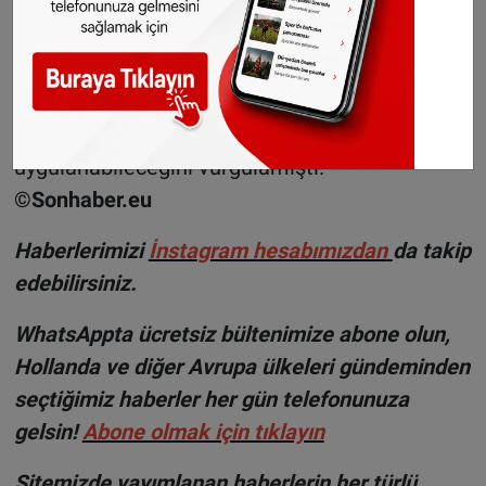
nasıl yanıt vereceği henüz belli değil. Avrupa
Birliği tarafından yapılan geçmişteki
açıklamalarda defalarca Schengen bölgesi
içindeki iç sınır kontrollerinin geçici olması
gerektiğini ve sadece istisnai durumlarda
uygulanabileceğini vurgulamıştı.
©Sonhaber.eu
Haberlerimizi
İnsta
gram hesabımızdan
da takip
edebilirsiniz.
WhatsAppta ücretsiz bültenimize abone olun,
Hollanda ve diğer Avrupa ülkeleri gündeminden
seçtiğimiz haberler her gün telefonunuza
gelsin!
Abone olmak için tıklayın
Sitemizde yayımlanan haberlerin her türlü