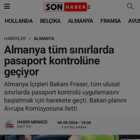
HOLLANDA
BELÇİKA
ALMANYA
FRANSA
AVU
HOLLANDA
HOLLANDA
Nöbetçi Eczaneler
HABERLER
ALMANYA
BELÇİKA
BELÇİKA
Hava Durumu
Almanya tüm sınırlarda
ALMANYA
ALMANYA
Trafik Durumu
pasaport kontrolüne
geçiyor
FRANSA
TÜRKİYE
Süper Lig Puan Durumu ve Fikstür
Almanya İçişleri Bakanı Fraser, tüm ulusal
AVUSTURYA
DÜNYA
Tüm Manşetler
sınırlarda pasaport kontrolü uygulamasını
başlatmak için harekete geçti. Bakan planını
SAĞLIK - YAŞAM
BİLİM-TEKNOLOJİ
Son Dakika Haberleri
Avrupa Komisyonuna iletti.
BİLİM-TEKNOLOJİ
SAĞLIK
Haber Arşivi
HABER MERKEZI
09.09.2024 - 19:06
EDITÖR
YAYINLANMA
FOTO GALERİ