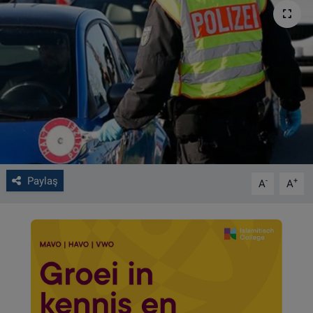
VIDEO GALERİ
ALGEMENE VOORWAARDEN
CONTACT
Çerez Politikası
Paylaş
-
+
A
A