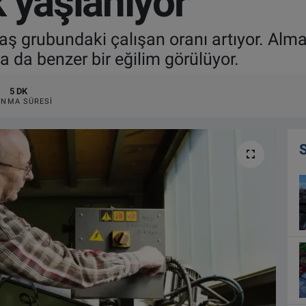
 yaşlanıyor
aş grubundaki çalışan oranı artıyor. Alm
a da benzer bir eğilim görülüyor.
5 DK
NMA SÜRESI