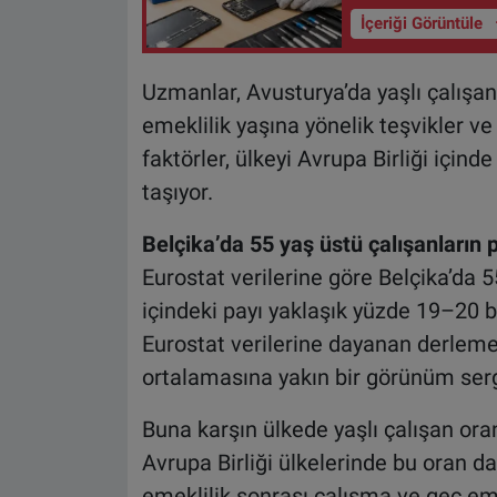
İçeriği Görüntüle
Uzmanlar, Avusturya’da yaşlı çalışan
emeklilik yaşına yönelik teşvikler ve 
faktörler, ülkeyi Avrupa Birliği içind
taşıyor.
Belçika’da 55 yaş üstü çalışanların 
Eurostat verilerine göre Belçika’da
içindeki payı yaklaşık yüzde 19–20 
Eurostat verilerine dayanan derlemes
ortalamasına yakın bir görünüm sergi
Buna karşın ülkede yaşlı çalışan oranı
Avrupa Birliği ülkelerinde bu oran d
emeklilik sonrası çalışma ve geç em