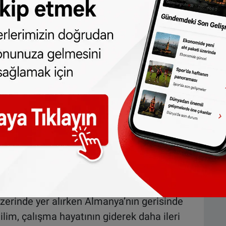
tırılması ve erken emeklilik uygulamalarının
ayatındaki yaş ortalamasını yukarı çekti. Bu
 içinde en yaşlı çalışan nüfusa sahip ülke
anıyor
a çalışan nüfus içinde 55–64 yaş grubunun
tı. Ülkede çalışanların yaklaşık beşte biri bu
da 55–64 yaş grubundaki çalışanların toplam
rında seyrediyor.
akın olmakla birlikte, önceki yıllara kıyasla
aştırmalı verilere göre Hollanda, yaşlı çalışan
zerinde yer alırken Almanya’nın gerisinde
lim, çalışma hayatının giderek daha ileri