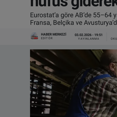
nüfus giderek
VIDEO GALERİ
Eurostat’a göre AB’de 55–64 y
Fransa, Belçika ve Avusturya’d
ALGEMENE VOORWAARDEN
HABER MERKEZI
03.02.2026 - 19:51
CONTACT
EDITÖR
YAYINLANMA
OKU
Çerez Politikası