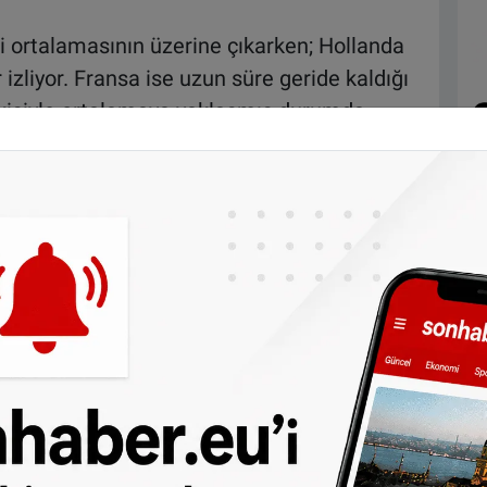
i ortalamasının üzerine çıkarken; Hollanda
 izliyor. Fransa ise uzun süre geride kaldığı
tkisiyle ortalamaya yaklaşmış durumda.
çalışma hayatının giderek daha ileri yaşlara
ların yaklaşık dörtte birinin 55–64 yaş
. Bu oran yüzde 24’e denk geliyor.
edenleri arasında nüfusun yaşlanması ve
nuyor.
e göre Almanya’da kadınlar ve erkekler 2024
oldu. Bu yaş, yaklaşık 20 yıl önce 63