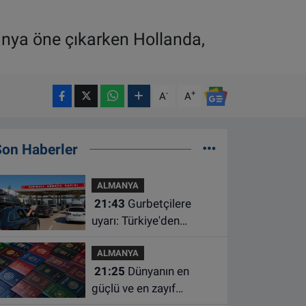
anya öne çıkarken Hollanda,
-
+
A
A
Son Haberler
ALMANYA
21:43
Gurbetçilere
uyarı: Türkiye'den
çıkmadan önce ücretli
ALMANYA
geçiş ve trafik
21:25
Dünyanın en
borcunuzu kontrol edin
güçlü ve en zayıf
pasaportları belli oldu