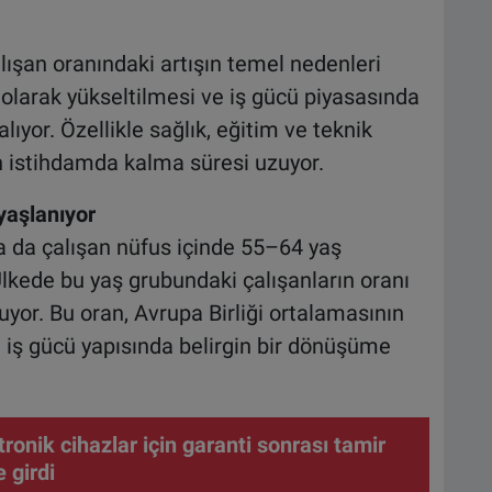
ışan oranındaki artışın temel nedenleri
olarak yükseltilmesi ve iş gücü piyasasında
lıyor. Özellikle sağlık, eğitim ve teknik
ın istihdamda kalma süresi uzuyor.
yaşlanıyor
a da çalışan nüfus içinde 55–64 yaş
lkede bu yaş grubundaki çalışanların oranı
yor. Bu oran, Avrupa Birliği ortalamasının
i iş gücü yapısında belirgin bir dönüşüme
ronik cihazlar için garanti sonrası tamir
 girdi