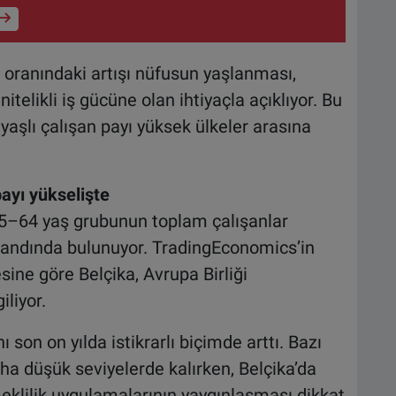
 oranındaki artışı nüfusun yaşlanması,
nitelikli iş gücüne olan ihtiyaçla açıklıyor. Bu
e yaşlı çalışan payı yüksek ülkeler arasına
payı yükselişte
 55–64 yaş grubunun toplam çalışanlar
bandında bulunuyor. TradingEconomics’in
ine göre Belçika, Avrupa Birliği
liyor.
 son on yılda istikrarlı biçimde arttı. Bazı
aha düşük seviyelerde kalırken, Belçika’da
eklilik uygulamalarının yaygınlaşması dikkat