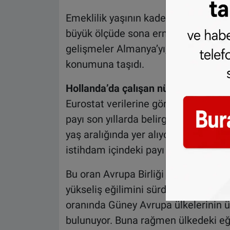
Emeklilik yaşının kademeli olarak ar
büyük ölçüde sona ermesi, çalışma h
gelişmeler Almanya’yı, Avrupa Birliği
konumuna taşıdı.
Hollanda’da çalışan nüfus hızla yaşl
Eurostat verilerine göre Hollanda’d
payı son yıllarda belirgin biçimde art
yaş aralığında yer alıyor. Hollanda’
istihdam içindeki payı yüzde 20 civa
Bu oran Avrupa Birliği ortalamasına y
yükseliş eğilimini sürdürüyor. Karşıl
oranında Güney Avrupa ülkelerinin ü
bulunuyor. Buna rağmen ülkedeki eği