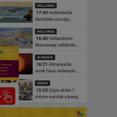
HOLLANDA
17:43
Hollanda’da
denizdeki çocuğu
kurtarmaya çalışan iki
HOLLANDA
kadın hayatını yitirdi
16:40
Hollanda’nın
Wassenaar sahilinde
yangın: Plajdakiler
ALMANYA
bölgeden tahliye edildi
16:21
Almanya'da
sıcak hava nedeniyle
ölenlerin sayısı 10 bine
DÜNYA
yaklaştı
15:23
Çöpe atılan 1
milyon euroluk piyango
bileti son anda bulundu