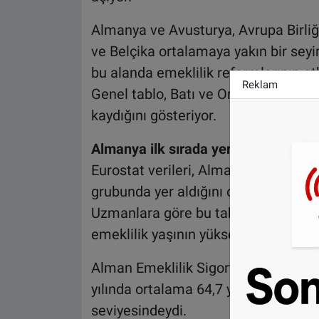
Almanya ve Avusturya, Avrupa Birliğ
ve Belçika ortalamaya yakın bir seyir
bu alanda emeklilik reformlarının e
Reklam
Genel tablo, Batı ve Orta Avrupa’da 
kaydığını gösteriyor.
Almanya ilk sırada yer alıyor
Eurostat verileri, Almanya’da çalışan
grubunda yer aldığını ortaya koyuyor
Uzmanlara göre bu tablonun temel n
emeklilik yaşının yükseltilmesi bulu
Alman Emeklilik Sigortası verilerin
yılında ortalama 64,7 yaşında emekli 
seviyesindeydi.