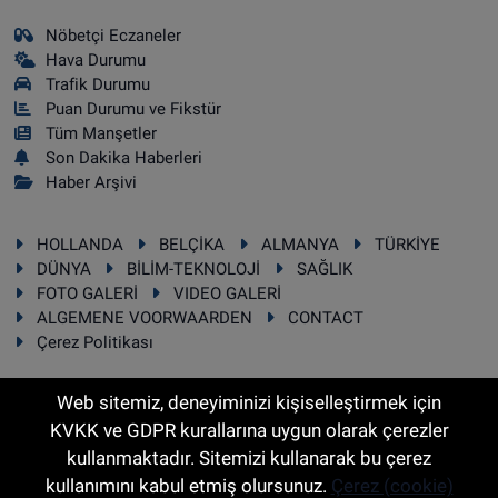
Nöbetçi Eczaneler
Hava Durumu
Trafik Durumu
Puan Durumu ve Fikstür
Tüm Manşetler
Son Dakika Haberleri
Haber Arşivi
HOLLANDA
BELÇİKA
ALMANYA
TÜRKİYE
DÜNYA
BİLİM-TEKNOLOJİ
SAĞLIK
FOTO GALERİ
VIDEO GALERİ
ALGEMENE VOORWAARDEN
CONTACT
Çerez Politikası
Web sitemiz, deneyiminizi kişiselleştirmek için
KVKK ve GDPR kurallarına uygun olarak çerezler
RSS
Copyright © 2025 Sonhaber.eu Her hakkı saklıdır.
kullanmaktadır. Sitemizi kullanarak bu çerez
kullanımını kabul etmiş olursunuz.
Çerez (cookie)