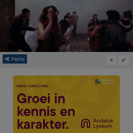
VIDEO GALERİ
ALGEMENE VOORWAARDEN
CONTACT
Çerez Politikası
Paylaş
-
+
A
A