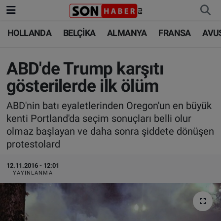
HOLLANDA
BELÇİKA
ALMANYA
FRANSA
AVU
HOLLANDA
HOLLANDA
Nöbetçi Eczaneler
BELÇİKA
BELÇİKA
Hava Durumu
ABD'de Trump karşıtı
gösterilerde ilk ölüm
ALMANYA
ALMANYA
Trafik Durumu
ABD'nin batı eyaletlerinden Oregon'un en büyük
FRANSA
TÜRKİYE
Süper Lig Puan Durumu ve Fikstür
kenti Portland'da seçim sonuçları belli olur
olmaz başlayan ve daha sonra şiddete dönüşen
AVUSTURYA
DÜNYA
Tüm Manşetler
protestolard
SAĞLIK - YAŞAM
BİLİM-TEKNOLOJİ
Son Dakika Haberleri
12.11.2016 - 12:01
YAYINLANMA
BİLİM-TEKNOLOJİ
SAĞLIK
Haber Arşivi
FOTO GALERİ