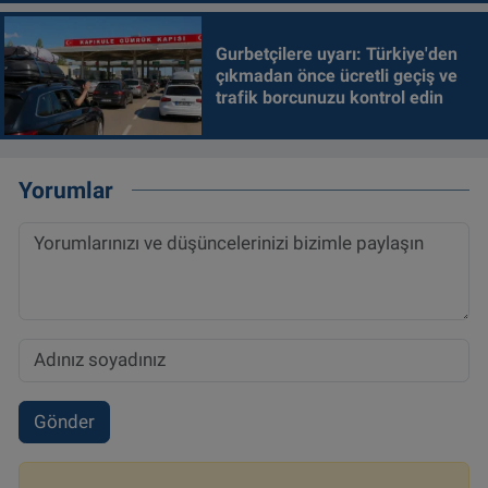
Gurbetçilere uyarı: Türkiye'den
çıkmadan önce ücretli geçiş ve
trafik borcunuzu kontrol edin
Yorumlar
Gönder