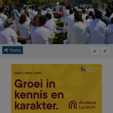
VIDEO GALERİ
ALGEMENE VOORWAARDEN
CONTACT
Çerez Politikası
Paylaş
-
+
A
A