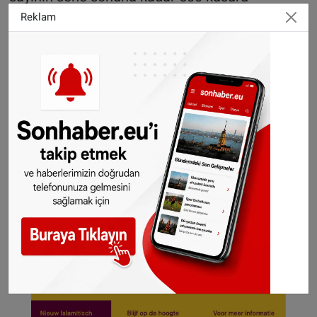
bulabileceği belirtildi.
Reklam
Ermeni asıllı olan Papaz Albert Babacan ve eşi
Nasrin’in yönettiği ayin, halka açık olarak
yapıldı.