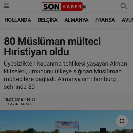
HOLLANDA
BELÇİKA
ALMANYA
FRANSA
AVU
HOLLANDA
HOLLANDA
Nöbetçi Eczaneler
BELÇİKA
BELÇİKA
Hava Durumu
80 Müslüman mülteci
Hıristiyan oldu
ALMANYA
ALMANYA
Trafik Durumu
Üyesizlikten kapanma tehlikesi yaşayan Alman
FRANSA
TÜRKİYE
Süper Lig Puan Durumu ve Fikstür
kiliseleri, umudunu ülkeye sığınan Müslüman
mültecilere bağladı. Almanya’nın Hamburg
AVUSTURYA
DÜNYA
Tüm Manşetler
şehrinde 80
SAĞLIK - YAŞAM
BİLİM-TEKNOLOJİ
Son Dakika Haberleri
10.05.2016 - 16:21
YAYINLANMA
BİLİM-TEKNOLOJİ
SAĞLIK
Haber Arşivi
FOTO GALERİ