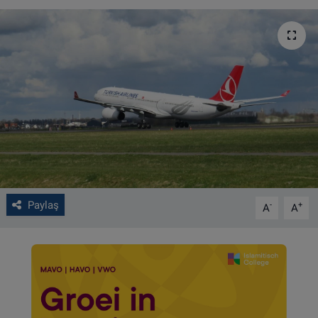
VIDEO GALERİ
ALGEMENE VOORWAARDEN
CONTACT
Çerez Politikası
Paylaş
-
+
A
A