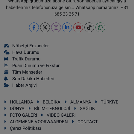
WhatsApp grubumuza abone olun, sonhaber.eu ayrıcalığıyla
haberlerimiz telefonunuza gelsin... Whatsapp numaramız: +31
685 23 25 71
Nöbetçi Eczaneler
Hava Durumu
Trafik Durumu
Puan Durumu ve Fikstür
Tüm Manşetler
Son Dakika Haberleri
Haber Arşivi
HOLLANDA
BELÇİKA
ALMANYA
TÜRKİYE
DÜNYA
BİLİM-TEKNOLOJİ
SAĞLIK
FOTO GALERİ
VIDEO GALERİ
ALGEMENE VOORWAARDEN
CONTACT
Çerez Politikası