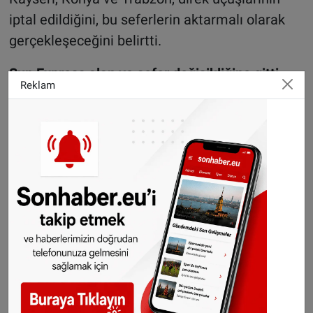
iptal edildiğini, bu seferlerin aktarmalı olarak
gerçekleşeceğini belirtti.
Sun Express alan ve sefer değişikliğine gitti,
Reklam
Pegasus sefer saatlerini değiştirdi
Sun Express, Amsterdam Schiphol’de yaşanan
kaos nedeniyle, uçuşlarının bazılarını farklı
havalimanlarına kaydırma kararı aldı.
Şirket Ankara, İzmir ve Konya uçuşlarının
Rotterdam The Hague, Eindhoven Havalimanı
ve Almanya’da Münster / Osnabrück
Havalimanına kaydırıldığını açıkladı.
Beyhan Güneş açıklamasında, Pegasus hava