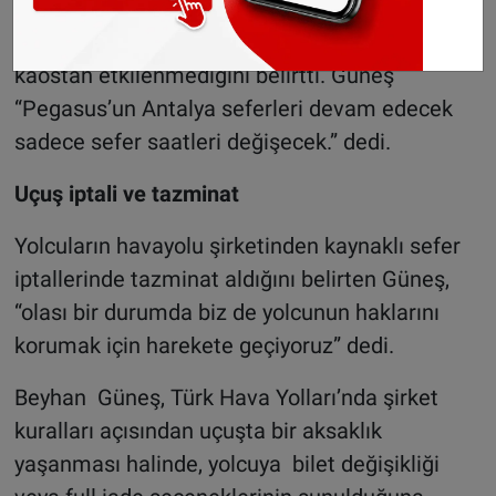
yollarının zaten aktarmalı seferleri
bulunduğunu bu nedenle Schiphol’de yaşanan
kaostan etkilenmediğini belirtti. Güneş
“Pegasus’un Antalya seferleri devam edecek
sadece sefer saatleri değişecek.” dedi.
Uçuş iptali ve tazminat
Yolcuların havayolu şirketinden kaynaklı sefer
iptallerinde tazminat aldığını belirten Güneş,
“olası bir durumda biz de yolcunun haklarını
korumak için harekete geçiyoruz” dedi.
Beyhan Güneş, Türk Hava Yolları’nda şirket
kuralları açısından uçuşta bir aksaklık
yaşanması halinde, yolcuya bilet değişikliği