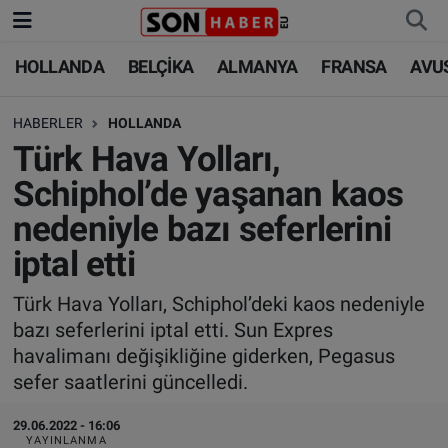
HOLLANDA
BELÇİKA
ALMANYA
FRANSA
AVU
HOLLANDA
HOLLANDA
Nöbetçi Eczaneler
HABERLER
HOLLANDA
BELÇİKA
BELÇİKA
Hava Durumu
Türk Hava Yolları,
ALMANYA
ALMANYA
Trafik Durumu
Schiphol’de yaşanan kaos
nedeniyle bazı seferlerini
FRANSA
TÜRKİYE
Süper Lig Puan Durumu ve Fikstür
iptal etti
AVUSTURYA
DÜNYA
Tüm Manşetler
Türk Hava Yolları, Schiphol’deki kaos nedeniyle
bazı seferlerini iptal etti. Sun Expres
SAĞLIK - YAŞAM
BİLİM-TEKNOLOJİ
Son Dakika Haberleri
havalimanı değişikliğine giderken, Pegasus
sefer saatlerini güncelledi.
BİLİM-TEKNOLOJİ
SAĞLIK
Haber Arşivi
29.06.2022 - 16:06
FOTO GALERİ
YAYINLANMA