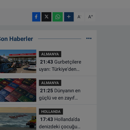
-
+
A
A
Son Haberler
ALMANYA
21:43
Gurbetçilere
uyarı: Türkiye'den
çıkmadan önce ücretli
ALMANYA
geçiş ve trafik
21:25
Dünyanın en
borcunuzu kontrol edin
güçlü ve en zayıf
pasaportları belli oldu
HOLLANDA
17:43
Hollanda’da
denizdeki çocuğu