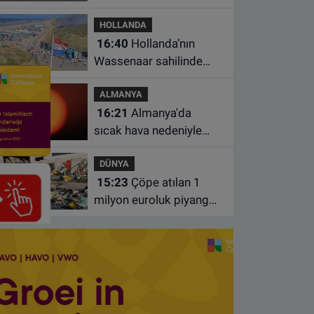
kurtarmaya çalışan iki
HOLLANDA
kadın hayatını yitirdi
16:40
Hollanda’nın
Wassenaar sahilinde
yangın: Plajdakiler
ALMANYA
bölgeden tahliye edildi
16:21
Almanya'da
sıcak hava nedeniyle
ölenlerin sayısı 10 bine
DÜNYA
yaklaştı
15:23
Çöpe atılan 1
milyon euroluk piyango
bileti son anda bulundu