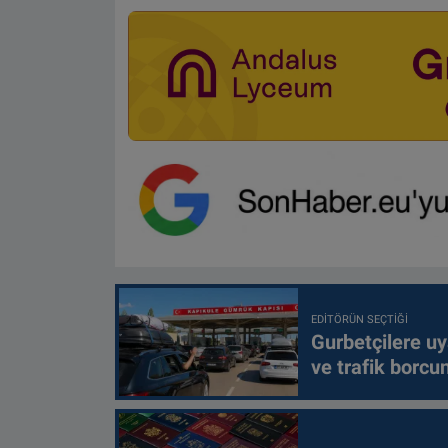
EDITÖRÜN SEÇTIĞI
Gurbetçilere uy
ve trafik borcu