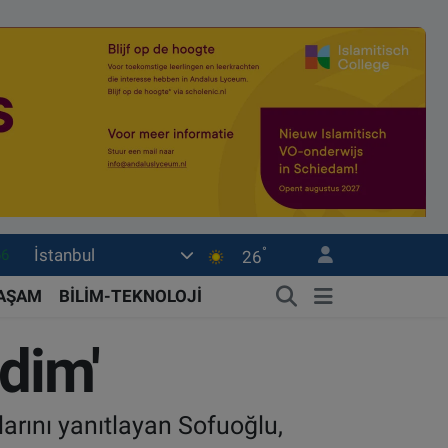
°
İstanbul
05
26
18
YAŞAM
BİLİM-TEKNOLOJİ
22
ldim'
39
0
larını yanıtlayan Sofuoğlu,
66