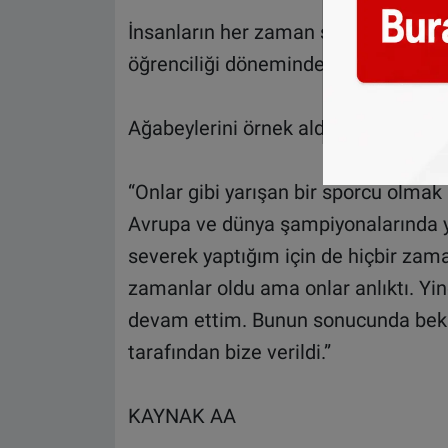
İnsanların her zaman sevdiği işi yap
öğrenciliği döneminde Türkiye’de moto
Ağabeylerini örnek aldığını vurgulaya
“Onlar gibi yarışan bir sporcu olmak i
Avrupa ve dünya şampiyonalarında y
severek yaptığım için de hiçbir zam
zamanlar oldu ama onlar anlıktı. Yi
devam ettim. Bunun sonucunda bekl
tarafından bize verildi.”
KAYNAK AA