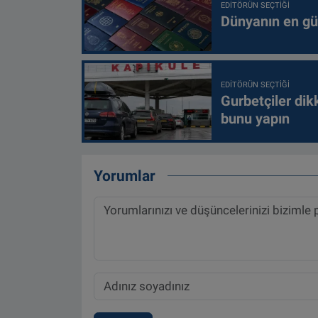
EDITÖRÜN SEÇTIĞI
Dünyanın en güç
EDITÖRÜN SEÇTIĞI
Gurbetçiler dik
bunu yapın
Yorumlar