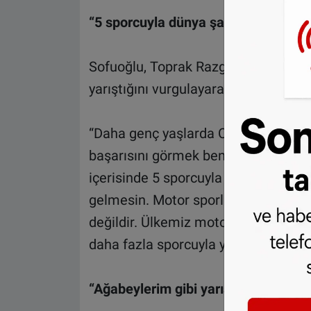
“5 sporcuyla dünya şampiyonasında 
Sofuoğlu, Toprak Razgatlıoğlu ve H
yarıştığını vurgulayarak, şöyle devam
“Daha genç yaşlarda Can, Deniz ve B
başarısını görmek benim başarımdan d
içerisinde 5 sporcuyla dünya şampiy
gelmesin. Motor sporlarında dünya 
değildir. Ülkemiz motor sporlarında ad
daha fazla sporcuyla yarışacağız.”
“Ağabeylerim gibi yarışan bir sporc