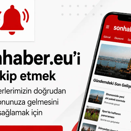
yarışacağız”
arun Çabuk’un gençler kategorisinde
 etti:
ahattin adında 3 sporcum daha var. Onların
aha iyi olacaktır. Ben inanıyorum ki 3-4 yıl
onasında yarışacağız. Bu rakam size az
şampiyonasında 5 sporcu yarıştırmak kolay
ım adım ilerliyor. İnşallah ilerleyen yıllarda
u olmak istiyordum”