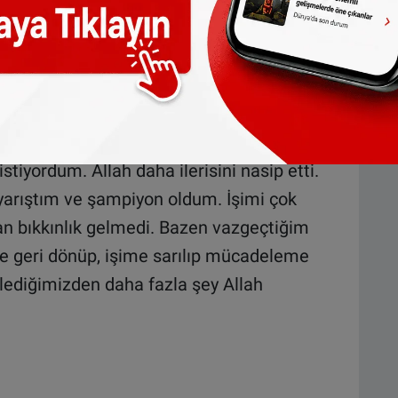
ması gerektiğine dikkati çeken Sofuoğlu,
siklet yarışının olmadığını belirti.
n Sofuoğlu, şunları kaydetti:
stiyordum. Allah daha ilerisini nasip etti.
arıştım ve şampiyon oldum. İşimi çok
an bıkkınlık gelmedi. Bazen vazgeçtiğim
ne geri dönüp, işime sarılıp mücadeleme
ediğimizden daha fazla şey Allah